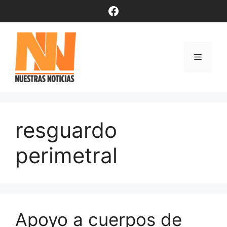
Saltar
Facebook
al
contenido
Menú
resguardo
perimetral
Apoyo a cuerpos de