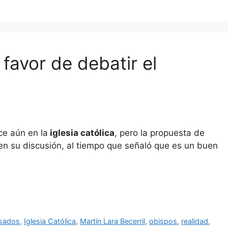
favor de debatir el
ce aún en la
iglesia católica
, pero la propuesta de
n su discusión, al tiempo que señaló que es un buen
sados
,
Iglesia Católica
,
Martín Lara Becerril
,
obispos
,
realidad
,