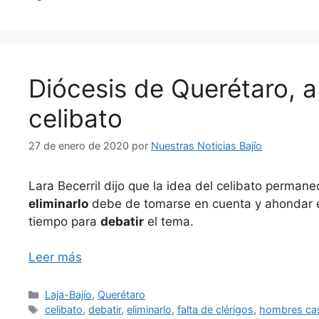
Diócesis de Querétaro, a 
celibato
27 de enero de 2020
por
Nuestras Noticias Bajío
Lara Becerril dijo que la idea del celibato permane
eliminarlo
debe de tomarse en cuenta y ahondar e
tiempo para
debatir
el tema.
Leer más
Categorías
Laja-Bajío
,
Querétaro
Etiquetas
celibato
,
debatir
,
eliminarlo
,
falta de clérigos
,
hombres ca