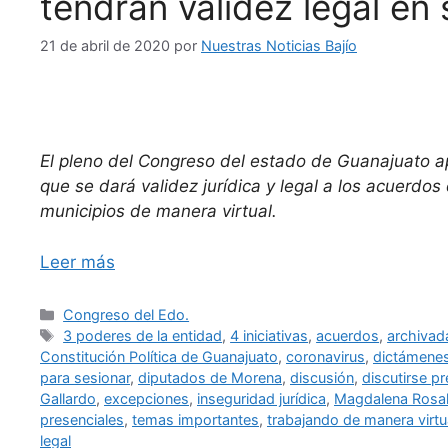
tendrán validez legal en 
21 de abril de 2020
por
Nuestras Noticias Bajío
El pleno del Congreso del estado de Guanajuato ap
que se dará validez jurídica y legal a los acuerdo
municipios de manera virtual.
Leer más
Categorías
Congreso del Edo.
Etiquetas
3 poderes de la entidad
,
4 iniciativas
,
acuerdos
,
archivad
Constitución Política de Guanajuato
,
coronavirus
,
dictámenes
para sesionar
,
diputados de Morena
,
discusión
,
discutirse p
Gallardo
,
excepciones
,
inseguridad jurídica
,
Magdalena Rosal
presenciales
,
temas importantes
,
trabajando de manera virtu
legal