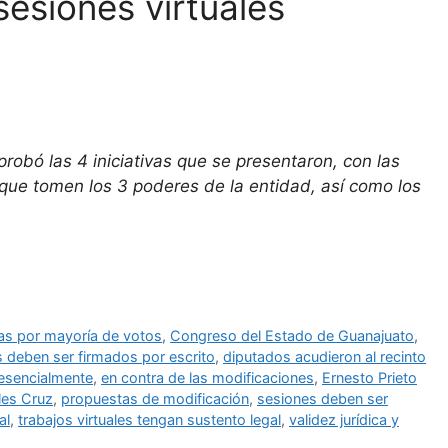
sesiones virtuales
robó las 4 iniciativas que se presentaron, con las
s que tomen los 3 poderes de la entidad, así como los
as por mayoría de votos
,
Congreso del Estado de Guanajuato
,
 deben ser firmados por escrito
,
diputados acudieron al recinto
resencialmente
,
en contra de las modificaciones
,
Ernesto Prieto
es Cruz
,
propuestas de modificación
,
sesiones deben ser
al
,
trabajos virtuales tengan sustento legal
,
validez jurídica y