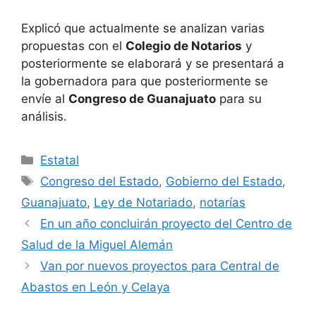
Explicó que actualmente se analizan varias
propuestas con el
Colegio de Notarios
y
posteriormente se elaborará y se presentará a
la gobernadora para que posteriormente se
envíe al
Congreso de Guanajuato
para su
análisis.
Categorías
Estatal
Etiquetas
Congreso del Estado
,
Gobierno del Estado
,
Guanajuato
,
Ley de Notariado
,
notarías
En un año concluirán proyecto del Centro de
Salud de la Miguel Alemán
Van por nuevos proyectos para Central de
Abastos en León y Celaya