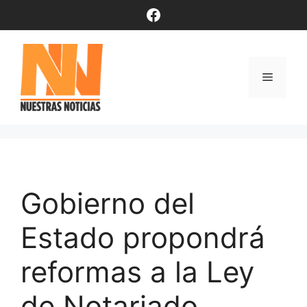
Saltar
Facebook
al
contenido
Menú
Gobierno del
Estado propondrá
reformas a la Ley
de Notariado