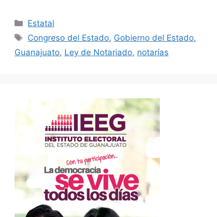
Categorías
Estatal
Etiquetas
Congreso del Estado
,
Gobierno del Estado
,
Guanajuato
,
Ley de Notariado
,
notarías