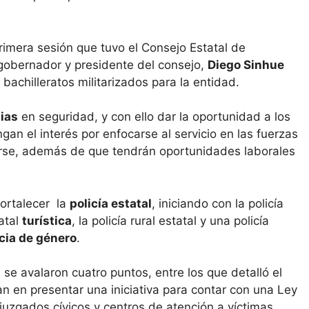
rimera sesión que tuvo el Consejo Estatal de
 gobernador y presidente del consejo,
Diego Sinhue
 bachilleratos militarizados para la entidad.
ias
en seguridad, y con ello dar la oportunidad a los
gan el interés por enfocarse al servicio en las fuerzas
arse, además de que tendrán oportunidades laborales
fortalecer la
policía estatal
, iniciando con la policía
atal
turística
, la policía rural estatal y una policía
cia de género
.
, se avalaron cuatro puntos, entre los que detalló el
an en presentar una iniciativa para contar con una Ley
 juzgados cívicos y centros de atención a víctimas,