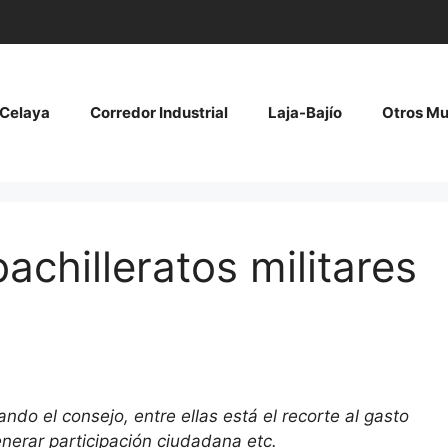
Celaya
Corredor Industrial
Laja-Bajío
Otros Mu
chilleratos militares
ndo el consejo, entre ellas está el recorte al gasto
enerar participación ciudadana etc.