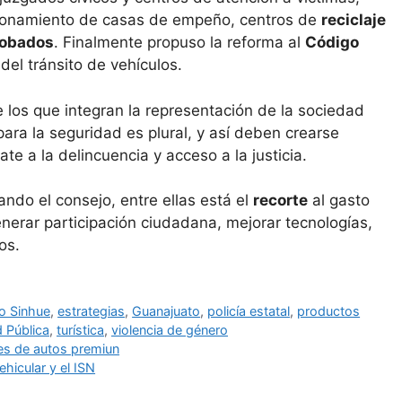
uncionamiento de casas de empeño, centros de
reciclaje
robados
. Finalmente propuso la reforma al
Código
del tránsito de vehículos.
los que integran la representación de la sociedad
para la seguridad es plural, y así deben crearse
e a la delincuencia y acceso a la justicia.
ndo el consejo, entre ellas está el
recorte
al gasto
enerar participación ciudadana, mejorar tecnologías,
os.
o Sinhue
,
estrategias
,
Guanajuato
,
policía estatal
,
productos
 Pública
,
turística
,
violencia de género
es de autos premiun
hicular y el ISN