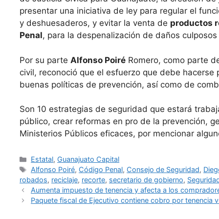
presentar una iniciativa de ley para regular el f
y deshuesaderos, y evitar la venta de
productos 
Penal
, para la despenalización de daños culposos 
Por su parte
Alfonso Poiré
Romero, como parte de 
civil, reconoció que el esfuerzo que debe hacerse 
buenas políticas de prevención, así como de combat
Son 10 estrategias de seguridad que estará trabaja
público, crear reformas en pro de la prevención, g
Ministerios Públicos eficaces, por mencionar algun
Categorías
Estatal
,
Guanajuato Capital
Etiquetas
Alfonso Poiré
,
Código Penal
,
Consejo de Seguridad
,
Dieg
robados
,
reciclaje
,
recorte
,
secretario de gobierno
,
Seguridad
Aumenta impuesto de tenencia y afecta a los comprador
Paquete fiscal de Ejecutivo contiene cobro por tenencia ve