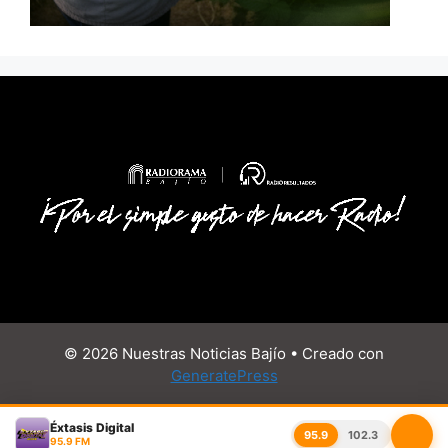
© 2026 Nuestras Noticias Bajío
• Creado con
GeneratePress
Éxtasis Digital
95.9
102.3
95.9 FM