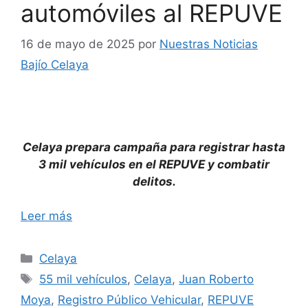
automóviles al REPUVE
16 de mayo de 2025
por
Nuestras Noticias
Bajío Celaya
Celaya prepara campaña para registrar hasta
3 mil vehículos en el REPUVE y combatir
delitos.
Leer más
Categorías
Celaya
Etiquetas
55 mil vehículos
,
Celaya
,
Juan Roberto
Moya
,
Registro Público Vehicular
,
REPUVE