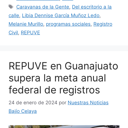
Etiquetas
Caravanas de la Gente
,
Del escritorio a la
calle
,
Libia Dennise García Muñoz Ledo
,
Melanie Murillo
,
programas sociales
,
Registro
Civil
,
REPUVE
REPUVE en Guanajuato
supera la meta anual
federal de registros
24 de enero de 2024
por
Nuestras Noticias
Bajío Celaya