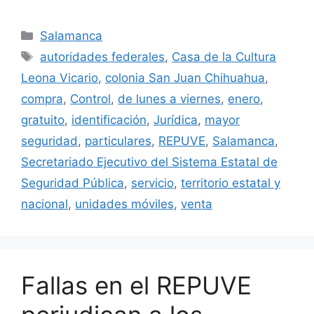
Categorías
Salamanca
Etiquetas
autoridades federales
,
Casa de la Cultura
Leona Vicario
,
colonia San Juan Chihuahua
,
compra
,
Control
,
de lunes a viernes
,
enero
,
gratuito
,
identificación
,
Jurídica
,
mayor
seguridad
,
particulares
,
REPUVE
,
Salamanca
,
Secretariado Ejecutivo del Sistema Estatal de
Seguridad Pública
,
servicio
,
territorio estatal y
nacional
,
unidades móviles
,
venta
Fallas en el REPUVE