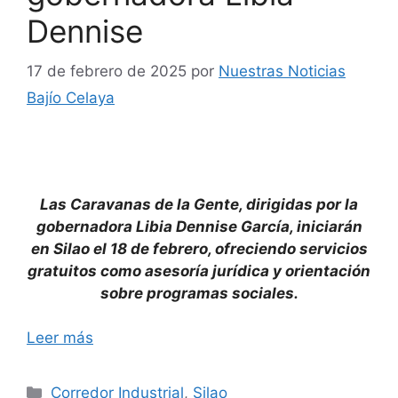
Dennise
17 de febrero de 2025
por
Nuestras Noticias
Bajío Celaya
Las Caravanas de la Gente, dirigidas por la
gobernadora Libia Dennise García, iniciarán
en Silao el 18 de febrero, ofreciendo servicios
gratuitos como asesoría jurídica y orientación
sobre programas sociales.
Leer más
Categorías
Corredor Industrial
,
Silao