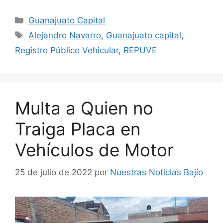
Categorías
Guanajuato Capital
Etiquetas
Alejandro Navarro
,
Guanajuato capital
,
Registro Público Vehicular
,
REPUVE
Multa a Quien no
Traiga Placa en
Vehículos de Motor
25 de julio de 2022
por
Nuestras Noticias Bajío