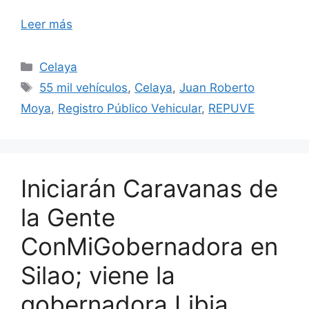
Leer más
Categorías
Celaya
Etiquetas
55 mil vehículos
,
Celaya
,
Juan Roberto
Moya
,
Registro Público Vehicular
,
REPUVE
Iniciarán Caravanas de
la Gente
ConMiGobernadora en
Silao; viene la
gobernadora Libia