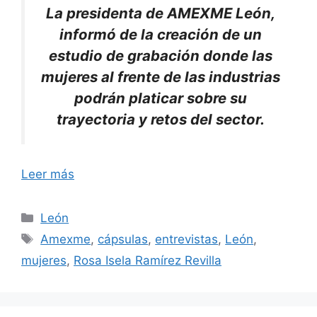
La presidenta de AMEXME León,
informó de la creación de un
estudio de grabación donde las
mujeres al frente de las industrias
podrán platicar sobre su
trayectoria y retos del sector.
Leer más
Categorías
León
Etiquetas
Amexme
,
cápsulas
,
entrevistas
,
León
,
mujeres
,
Rosa Isela Ramírez Revilla