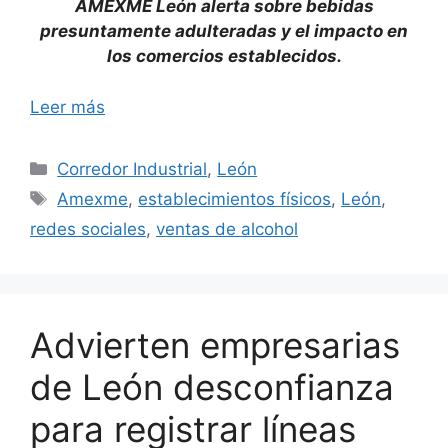
AMEXME León alerta sobre bebidas
presuntamente adulteradas y el impacto en
los comercios establecidos.
Leer más
Categorías
Corredor Industrial
,
León
Etiquetas
Amexme
,
establecimientos físicos
,
León
,
redes sociales
,
ventas de alcohol
Advierten empresarias
de León desconfianza
para registrar líneas