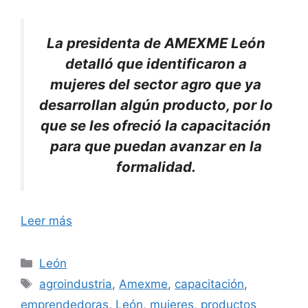
La presidenta de AMEXME León
detalló que identificaron a
mujeres del sector agro que ya
desarrollan algún producto, por lo
que se les ofreció la capacitación
para que puedan avanzar en la
formalidad.
Leer más
Categorías
León
Etiquetas
agroindustria
,
Amexme
,
capacitación
,
emprendedoras
,
León
,
mujeres
,
productos