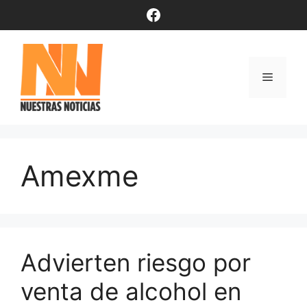
Saltar
Facebook
al
contenido
Menú
Amexme
Advierten riesgo por
venta de alcohol en