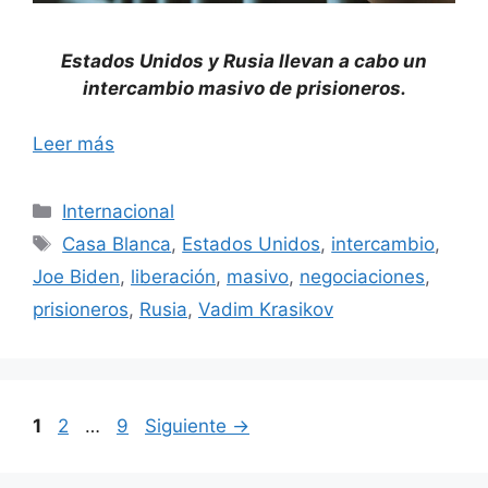
Estados Unidos y Rusia llevan a cabo un
intercambio masivo de prisioneros.
Leer más
Categorías
Internacional
Etiquetas
Casa Blanca
,
Estados Unidos
,
intercambio
,
Joe Biden
,
liberación
,
masivo
,
negociaciones
,
prisioneros
,
Rusia
,
Vadim Krasikov
Página
Página
Página
1
2
…
9
Siguiente
→