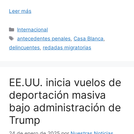
Leer más
Categorías
Internacional
Etiquetas
antecedentes penales
,
Casa Blanca
,
delincuentes
,
redadas migratorias
EE.UU. inicia vuelos de
deportación masiva
bajo administración de
Trump
24 de enero de 2025
por
Nuestras Noticias