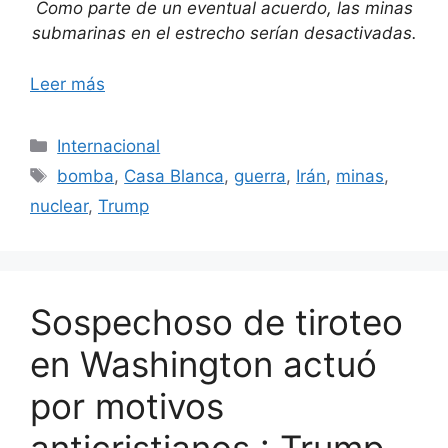
Como parte de un eventual acuerdo, las minas
submarinas en el estrecho serían desactivadas.
Leer más
Categorías
Internacional
Etiquetas
bomba
,
Casa Blanca
,
guerra
,
Irán
,
minas
,
nuclear
,
Trump
Sospechoso de tiroteo
en Washington actuó
por motivos
anticristianos : Trump