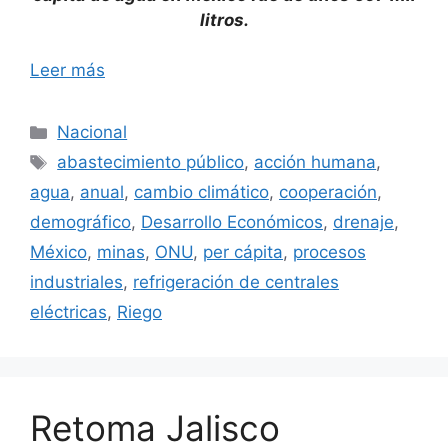
litros.
Leer más
Categorías
Nacional
Etiquetas
abastecimiento público
,
acción humana
,
agua
,
anual
,
cambio climático
,
cooperación
,
demográfico
,
Desarrollo Económicos
,
drenaje
,
México
,
minas
,
ONU
,
per cápita
,
procesos
industriales
,
refrigeración de centrales
eléctricas
,
Riego
Retoma Jalisco