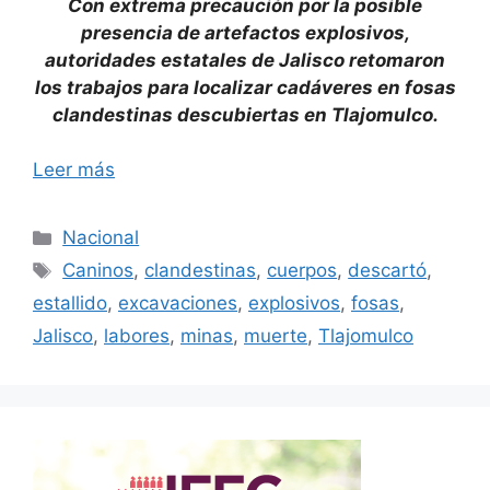
Con extrema precaución por la posible
presencia de artefactos explosivos,
autoridades estatales de Jalisco retomaron
los trabajos para localizar cadáveres en fosas
clandestinas descubiertas en Tlajomulco.
Leer más
Categorías
Nacional
Etiquetas
Caninos
,
clandestinas
,
cuerpos
,
descartó
,
estallido
,
excavaciones
,
explosivos
,
fosas
,
Jalisco
,
labores
,
minas
,
muerte
,
Tlajomulco