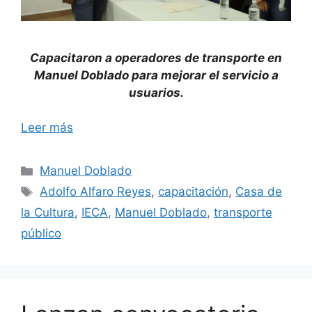
Capacitaron a operadores de transporte en
Manuel Doblado para mejorar el servicio a
usuarios.
Leer más
Categorías
Manuel Doblado
Etiquetas
Adolfo Alfaro Reyes
,
capacitación
,
Casa de
la Cultura
,
IECA
,
Manuel Doblado
,
transporte
público