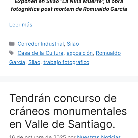
Exponen en Silao “La Niña Muerte”, la obra
fotográfica post mortem de Romualdo García
Leer más
Categorías
Corredor Industrial
,
Silao
Etiquetas
Casa de la Cultura
,
exposición
,
Romualdo
García
,
Silao
,
trabajo fotográfico
Tendrán concurso de
cráneos monumentales
en Valle de Santiago.
16 de octubre de 2025
por
Nuestras Noticias