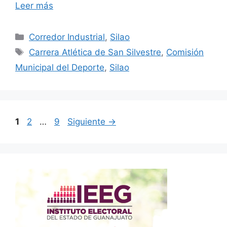
Leer más
Categorías
Corredor Industrial
,
Silao
Etiquetas
Carrera Atlética de San Silvestre
,
Comisión
Municipal del Deporte
,
Silao
Página
Página
Página
1
2
…
9
Siguiente
→