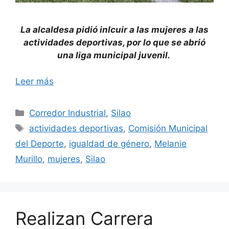
La alcaldesa pidió inlcuir a las mujeres a las
actividades deportivas, por lo que se abrió
una liga municipal juvenil.
Leer más
Categorías
Corredor Industrial
,
Silao
Etiquetas
actividades deportivas
,
Comisión Municipal
del Deporte
,
igualdad de género
,
Melanie
Murillo
,
mujeres
,
Silao
Realizan Carrera