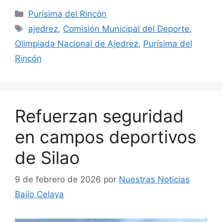
Categorías
Purísima del Rincón
Etiquetas
ajedrez
,
Comisión Municipal del Deporte
,
Olimpiada Nacional de Ajedrez
,
Purísima del
Rincón
Refuerzan seguridad
en campos deportivos
de Silao
9 de febrero de 2026
por
Nuestras Noticias
Bajío Celaya