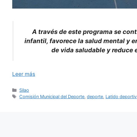
A través de este programa se cont
infantil, favorece la salud mental y 
de vida saludable y reduce 
Leer más
Categorías
Silao
Etiquetas
Comisión Municipal del Deporte
,
deporte
,
Latido deporti