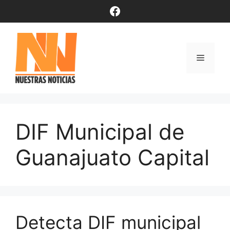
Saltar
Facebook
al
contenido
Menú
DIF Municipal de
Guanajuato Capital
Detecta DIF municipal