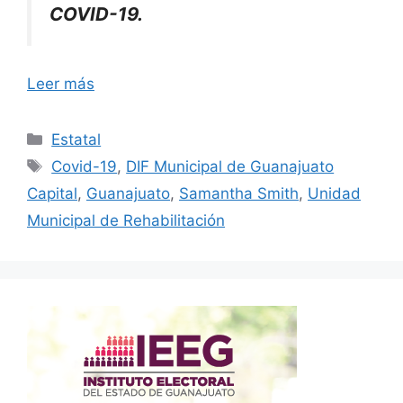
COVID-19.
Leer más
Categorías
Estatal
Etiquetas
Covid-19
,
DIF Municipal de Guanajuato
Capital
,
Guanajuato
,
Samantha Smith
,
Unidad
Municipal de Rehabilitación