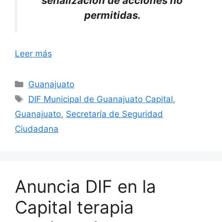
señalización de acciones no
permitidas.
Leer más
Categorías
Guanajuato
Etiquetas
DIF Municipal de Guanajuato Capital
,
Guanajuato
,
Secretaría de Seguridad
Ciudadana
Anuncia DIF en la
Capital terapia