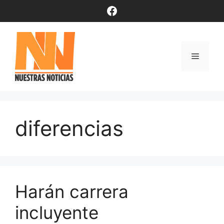
Saltar
Facebook
al
contenido
Menú
diferencias
Harán carrera
incluyente