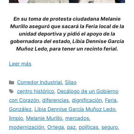
En su toma de protesta ciudadana Melanie
Murillo aseguró que sacará la Feria local de la
unidad deportiva y pidió el apoyo de la
gobernadora del estado, Libia Dennise García
Muñoz Ledo, para tener un recinto ferial.
Leer más
Categorías
Corredor Industrial
,
Silao
Etiquetas
centro histórico
,
Decálogo de un Gobierno
con Corazón
,
diferencias
,
dignificación
,
Feria
,
González
,
Libia Dennise García Muñoz Ledo
,
limpio
,
Melanie Murillo
,
mercados
,
modernización
,
Ortega
,
paz
,
políticas
,
seguro
,