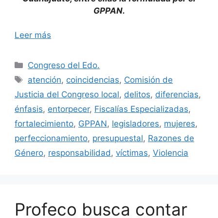
GPPAN.
Leer más
Categorías
Congreso del Edo.
Etiquetas
atención
,
coincidencias
,
Comisión de
Justicia del Congreso local
,
delitos
,
diferencias
,
énfasis
,
entorpecer
,
Fiscalías Especializadas
,
fortalecimiento
,
GPPAN
,
legisladores
,
mujeres
,
perfeccionamiento
,
presupuestal
,
Razones de
Género
,
responsabilidad
,
víctimas
,
Violencia
Profeco busca contar