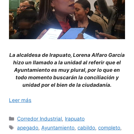
La alcaldesa de Irapuato, Lorena Alfaro García
hizo un llamado a la unidad al referir que el
Ayuntamiento es muy plural, por lo que en
todo momento buscarán la conciliación y
unidad por el bien de la ciudadanía.
Leer más
Categorías
Corredor Industrial
,
Irapuato
Etiquetas
apegado
,
Ayuntamiento
,
cabildo
,
completo
,