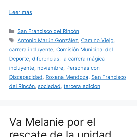
Leer más
Categorías
San Francisco del Rincón
Etiquetas
Antonio Marún González
,
Camino Viejo
,
carrera incluyente
,
Comisión Municipal del
Deporte
,
diferencias
,
la carrera mágica
incluyente
,
noviembre
,
Personas con
Discapacidad
,
Roxana Mendoza
,
San Francisco
del Rincón
,
sociedad
,
tercera edición
Va Melanie por el
rescate de la unidad