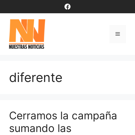
Saltar
Facebook
al
contenido
Menú
diferente
Cerramos la campaña
sumando las