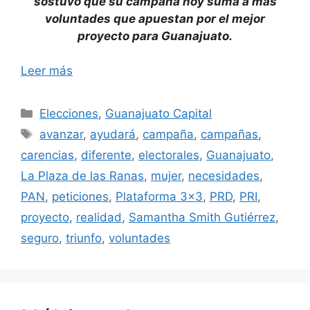
sostuvo que su campaña hoy suma a más
voluntades que apuestan por el mejor
proyecto para Guanajuato.
Leer más
Categorías
Elecciones
,
Guanajuato Capital
Etiquetas
avanzar
,
ayudará
,
campaña
,
campañas
,
carencias
,
diferente
,
electorales
,
Guanajuato
,
La Plaza de las Ranas
,
mujer
,
necesidades
,
PAN
,
peticiones
,
Plataforma 3x3
,
PRD
,
PRI
,
proyecto
,
realidad
,
Samantha Smith Gutiérrez
,
seguro
,
triunfo
,
voluntades