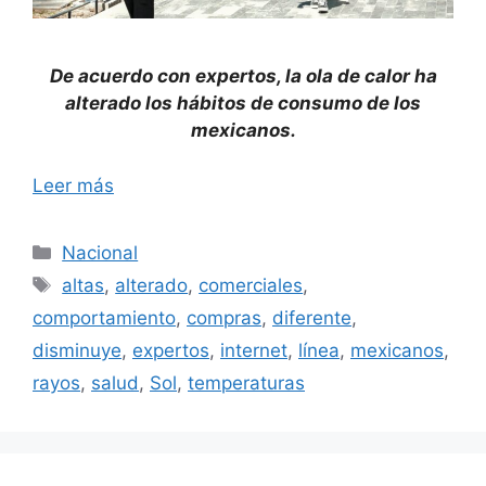
De acuerdo con expertos, la ola de calor ha
alterado los hábitos de consumo de los
mexicanos.
Leer más
Categorías
Nacional
Etiquetas
altas
,
alterado
,
comerciales
,
comportamiento
,
compras
,
diferente
,
disminuye
,
expertos
,
internet
,
línea
,
mexicanos
,
rayos
,
salud
,
Sol
,
temperaturas