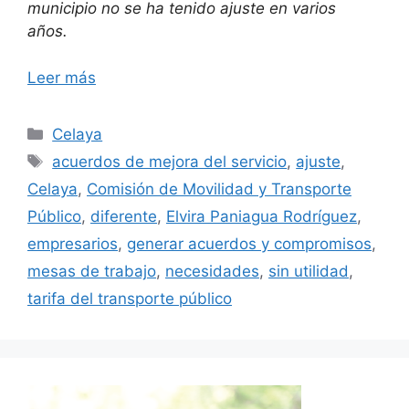
municipio no se ha tenido ajuste en varios
años.
Leer más
Categorías
Celaya
Etiquetas
acuerdos de mejora del servicio
,
ajuste
,
Celaya
,
Comisión de Movilidad y Transporte
Público
,
diferente
,
Elvira Paniagua Rodríguez
,
empresarios
,
generar acuerdos y compromisos
,
mesas de trabajo
,
necesidades
,
sin utilidad
,
tarifa del transporte público