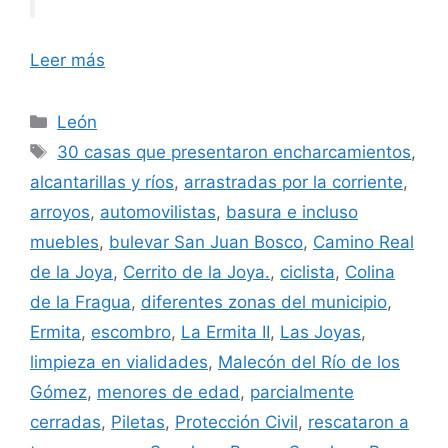
Leer más
Categorías
León
Etiquetas
30 casas que presentaron encharcamientos
,
alcantarillas y ríos
,
arrastradas por la corriente
,
arroyos
,
automovilistas
,
basura e incluso
muebles
,
bulevar San Juan Bosco
,
Camino Real
de la Joya
,
Cerrito de la Joya.
,
ciclista
,
Colina
de la Fragua
,
diferentes zonas del municipio
,
Ermita
,
escombro
,
La Ermita II
,
Las Joyas
,
limpieza en vialidades
,
Malecón del Río de los
Gómez
,
menores de edad
,
parcialmente
cerradas
,
Piletas
,
Protección Civil
,
rescataron a