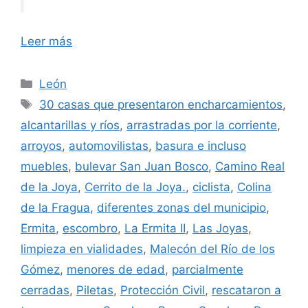
Leer más
Categorías
León
Etiquetas
30 casas que presentaron encharcamientos
,
alcantarillas y ríos
,
arrastradas por la corriente
,
arroyos
,
automovilistas
,
basura e incluso
muebles
,
bulevar San Juan Bosco
,
Camino Real
de la Joya
,
Cerrito de la Joya.
,
ciclista
,
Colina
de la Fragua
,
diferentes zonas del municipio
,
Ermita
,
escombro
,
La Ermita II
,
Las Joyas
,
limpieza en vialidades
,
Malecón del Río de los
Gómez
,
menores de edad
,
parcialmente
cerradas
,
Piletas
,
Protección Civil
,
rescataron a