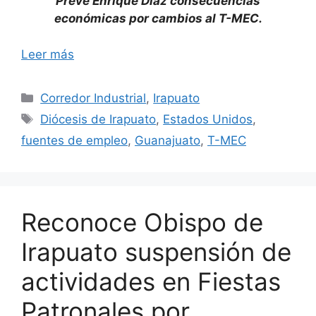
Prevé Enrique Díaz consecuencias
económicas por cambios al T-MEC.
Leer más
Categorías
Corredor Industrial
,
Irapuato
Etiquetas
Diócesis de Irapuato
,
Estados Unidos
,
fuentes de empleo
,
Guanajuato
,
T-MEC
Reconoce Obispo de
Irapuato suspensión de
actividades en Fiestas
Patronales por