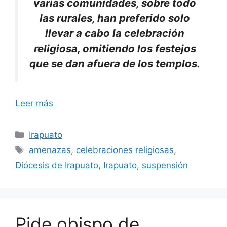
varias comunidades, sobre todo
las rurales, han preferido solo
llevar a cabo la celebración
religiosa, omitiendo los festejos
que se dan afuera de los templos.
Leer más
Categorías
Irapuato
Etiquetas
amenazas
,
celebraciones religiosas
,
Diócesis de Irapuato
,
Irapuato
,
suspensión
Pide obispo de