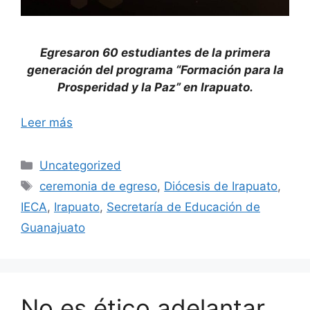
Egresaron 60 estudiantes de la primera
generación del programa “Formación para la
Prosperidad y la Paz” en Irapuato.
Leer más
Categorías
Uncategorized
Etiquetas
ceremonia de egreso
,
Diócesis de Irapuato
,
IECA
,
Irapuato
,
Secretaría de Educación de
Guanajuato
No es ético adelantar