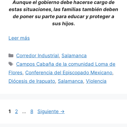
Aunque el gobierno debe hacerse cargo de
estas situaciones, las familias también deben
de poner su parte para educar y proteger a
sus hijos.
Leer más
Categorías
Corredor Industrial
,
Salamanca
Etiquetas
Campos Cabaña de la comunidad Loma de
Flores
,
Conferencia del Episcopado Mexicano
,
Diócesis de Irapuato
,
Salamanca
,
Violencia
Página
Página
Página
1
2
…
8
Siguiente
→