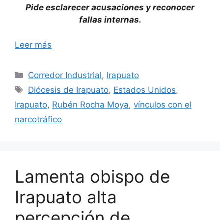
Pide esclarecer acusaciones y reconocer
fallas internas.
Leer más
Categorías
Corredor Industrial
,
Irapuato
Etiquetas
Diócesis de Irapuato
,
Estados Unidos
,
Irapuato
,
Rubén Rocha Moya
,
vínculos con el
narcotráfico
Lamenta obispo de
Irapuato alta
percepción de