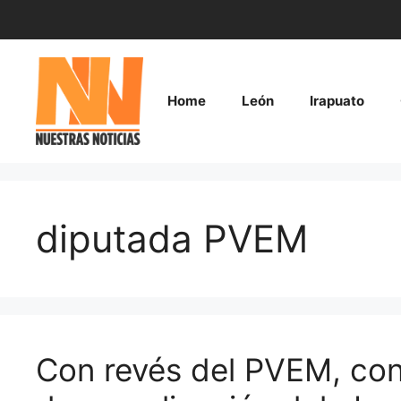
Saltar
al
contenido
Home
León
Irapuato
diputada PVEM
Con revés del PVEM, co