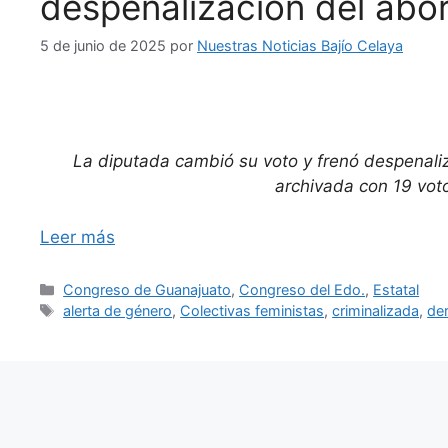
despenalización del abo
5 de junio de 2025
por
Nuestras Noticias Bajío Celaya
La diputada cambió su voto y frenó despenaliz
archivada con 19 voto
Leer más
Categorías
Congreso de Guanajuato
,
Congreso del Edo.
,
Estatal
Etiquetas
alerta de género
,
Colectivas feministas
,
criminalizada
,
de