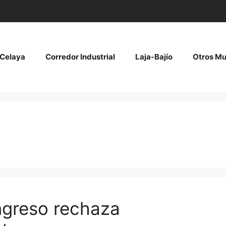
Celaya
Corredor Industrial
Laja-Bajío
Otros Mu
ngreso rechaza