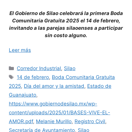
El Gobierno de Silao celebrará la primera Boda
Comunitaria Gratuita 2025 el 14 de febrero,
invitando a las parejas silaoenses a participar
sin costo alguno.
Leer más
Categorías
Corredor Industrial
,
Silao
Etiquetas
14 de febrero
,
Boda Comunitaria Gratuita
2025
,
Día del amor y la amistad
,
Estado de
Guanajuato
,
https://www.gobiernodesilao.mx/wp-
content/uploads/2025/01/BASES-VIVE-EL-
AMOR.pdf
,
Melanie Murillo
,
Registro Civil
,
Secretaría de Ayuntamiento
,
Silao