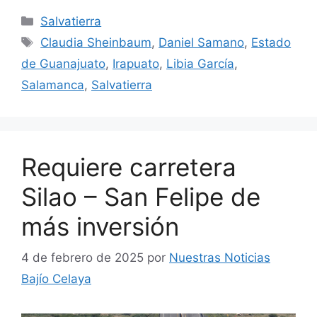
Categorías
Salvatierra
Etiquetas
Claudia Sheinbaum
,
Daniel Samano
,
Estado
de Guanajuato
,
Irapuato
,
Libia García
,
Salamanca
,
Salvatierra
Requiere carretera
Silao – San Felipe de
más inversión
4 de febrero de 2025
por
Nuestras Noticias
Bajío Celaya