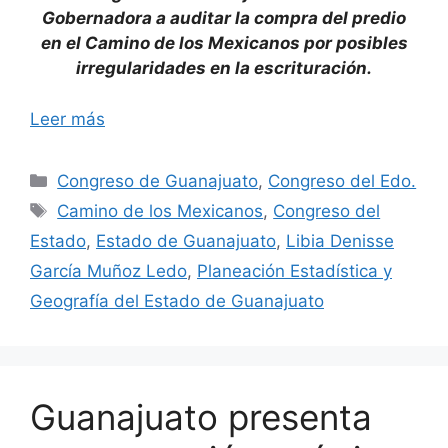
Gobernadora a auditar la compra del predio
en el Camino de los Mexicanos por posibles
irregularidades en la escrituración.
Leer más
Categorías
Congreso de Guanajuato
,
Congreso del Edo.
Etiquetas
Camino de los Mexicanos
,
Congreso del
Estado
,
Estado de Guanajuato
,
Libia Denisse
García Muñoz Ledo
,
Planeación Estadística y
Geografía del Estado de Guanajuato
Guanajuato presenta