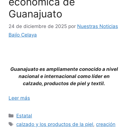
económica de
Guanajuato
24 de diciembre de 2025
por
Nuestras Noticias
Bajío Celaya
Guanajuato es ampliamente conocido a nivel
nacional e internacional como líder en
calzado, productos de piel y textil.
Leer más
Categorías
Estatal
Etiquetas
calzado y los productos de la piel
,
creación