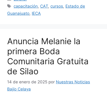
Etiquetas
capacitación
,
CAT
,
cursos
,
Estado de
Guanajuato
,
IECA
Anuncia Melanie la
primera Boda
Comunitaria Gratuita
de Silao
14 de enero de 2025
por
Nuestras Noticias
Bajío Celaya