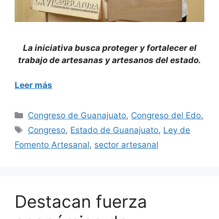
La iniciativa busca proteger y fortalecer el
trabajo de artesanas y artesanos del estado.
Leer más
Categorías
Congreso de Guanajuato
,
Congreso del Edo.
Etiquetas
Congreso
,
Estado de Guanajuato
,
Ley de
Fomento Artesanal
,
sector artesanal
Destacan fuerza