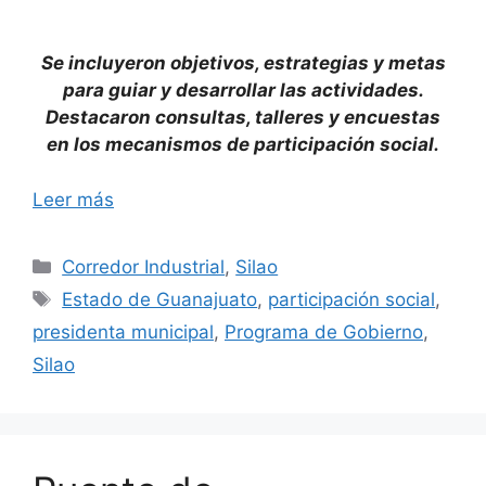
Se incluyeron objetivos, estrategias y metas
para guiar y desarrollar las actividades.
Destacaron consultas, talleres y encuestas
en los mecanismos de participación social.
Leer más
Categorías
Corredor Industrial
,
Silao
Etiquetas
Estado de Guanajuato
,
participación social
,
presidenta municipal
,
Programa de Gobierno
,
Silao