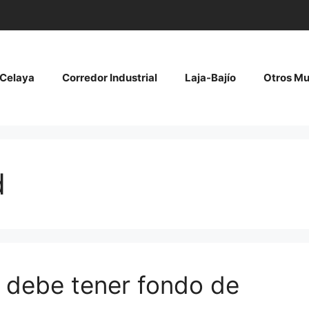
Celaya
Corredor Industrial
Laja-Bajío
Otros Mu
d
 debe tener fondo de