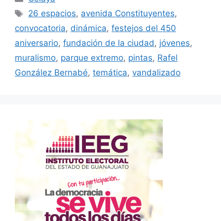
Etiquetas
26 espacios
,
avenida Constituyentes
,
convocatoria
,
dinámica
,
festejos del 450
aniversario
,
fundación de la ciudad
,
jóvenes
,
muralismo
,
parque extremo
,
pintas
,
Rafel
González Bernabé
,
temática
,
vandalizado