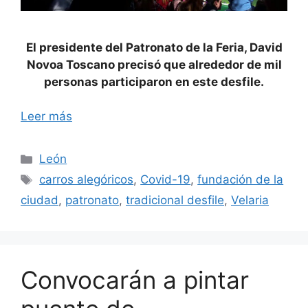
El presidente del Patronato de la Feria, David
Novoa Toscano precisó que alrededor de mil
personas participaron en este desfile.
Leer más
Categorías
León
Etiquetas
carros alegóricos
,
Covid-19
,
fundación de la
ciudad
,
patronato
,
tradicional desfile
,
Velaria
Convocarán a pintar