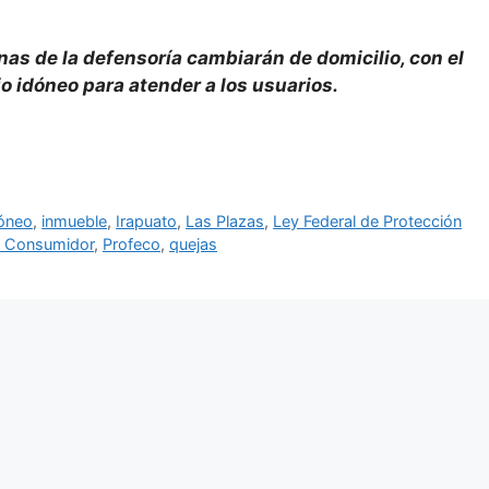
nas de la defensoría cambiarán de domicilio, con el
o idóneo para atender a los usuarios.
óneo
,
inmueble
,
Irapuato
,
Las Plazas
,
Ley Federal de Protección
el Consumidor
,
Profeco
,
quejas