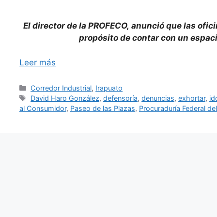
El director de la PROFECO, anunció que las ofici
propósito de contar con un espaci
Leer más
Categorías
Corredor Industrial
,
Irapuato
Etiquetas
David Haro González
,
defensoría
,
denuncias
,
exhortar
,
id
al Consumidor
,
Paseo de las Plazas
,
Procuraduría Federal d