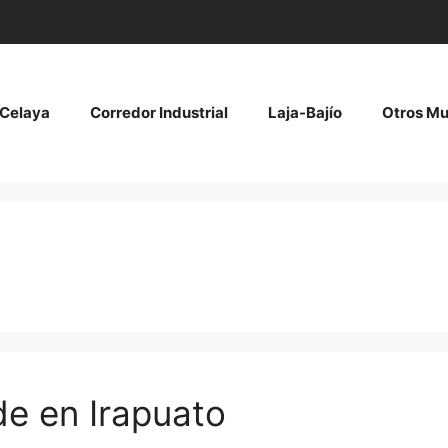
Celaya
Corredor Industrial
Laja-Bajío
Otros Mu
e en Irapuato