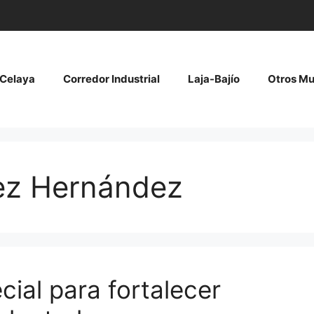
Celaya
Corredor Industrial
Laja-Bajío
Otros Mu
ez Hernández
cial para fortalecer