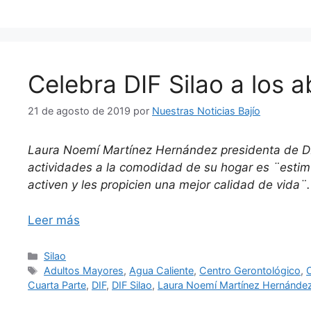
Celebra DIF Silao a los a
21 de agosto de 2019
por
Nuestras Noticias Bajío
Laura Noemí Martínez Hernández presidenta de DIF 
actividades a la comodidad de su hogar es ¨estimu
activen y les propicien una mejor calidad de vida¨.
Leer más
Categorías
Silao
Etiquetas
Adultos Mayores
,
Agua Caliente
,
Centro Gerontológico
,
C
Cuarta Parte
,
DIF
,
DIF Silao
,
Laura Noemí Martínez Hernánde