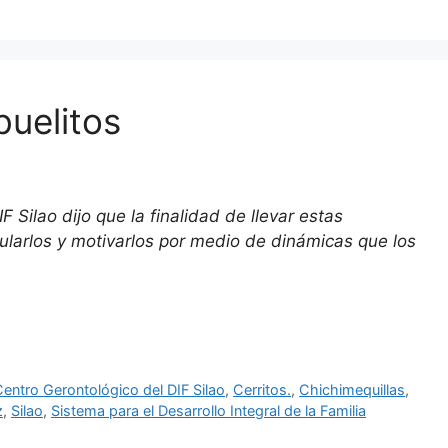
buelitos
Silao dijo que la finalidad de llevar estas
larlos y motivarlos por medio de dinámicas que los
entro Gerontológico del DIF Silao
,
Cerritos.
,
Chichimequillas
,
z
,
Silao
,
Sistema para el Desarrollo Integral de la Familia