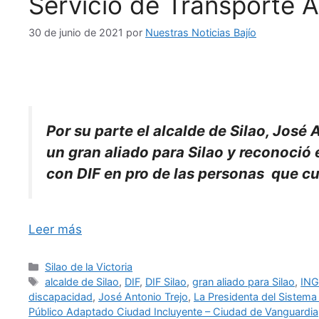
Servicio de Transporte 
30 de junio de 2021
por
Nuestras Noticias Bajío
Por su parte el alcalde de Silao, José
un gran aliado para Silao y reconoció
con DIF en pro de las personas que c
Leer más
Categorías
Silao de la Victoria
Etiquetas
alcalde de Silao
,
DIF
,
DIF Silao
,
gran aliado para Silao
,
ING
discapacidad
,
José Antonio Trejo
,
La Presidenta del Sistema
Público Adaptado Ciudad Incluyente – Ciudad de Vanguardia