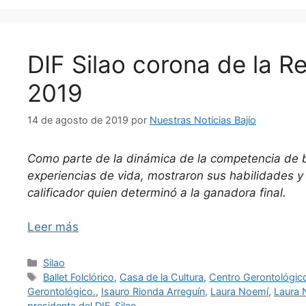
DIF Silao corona de la R
2019
14 de agosto de 2019
por
Nuestras Noticias Bajío
Como parte de la dinámica de la competencia de be
experiencias de vida, mostraron sus habilidades y
calificador quien determinó a la ganadora final.
Leer más
Categorías
Silao
Etiquetas
Ballet Folclórico
,
Casa de la Cultura
,
Centro Gerontológic
Gerontológico.
,
Isauro Rionda Arreguín
,
Laura Noemí
,
Laura 
presidenta del DIF
,
Silao