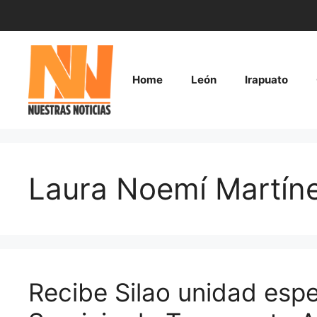
Saltar
al
contenido
Home
León
Irapuato
Laura Noemí Martín
Recibe Silao unidad espe