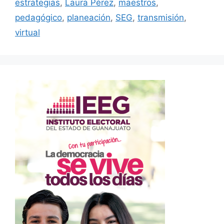
estrategias
,
Laura Pérez
,
maestros
,
pedagógico
,
planeación
,
SEG
,
transmisión
,
virtual