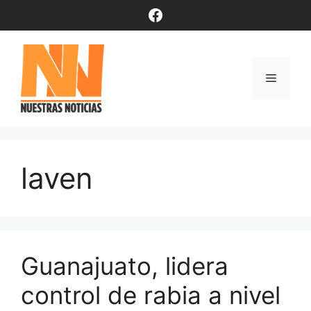
Saltar
Facebook
al
contenido
Menú
laven
Guanajuato, lidera
control de rabia a nivel