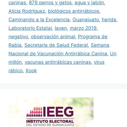
caninas
,
879 perros y gatos
,
agua y jabón
,
Alicia Rodríguez
,
biológicos antirrábicos
,
Caminando a la Excelencia
,
Guanajuato
,
herida
,
Laboratorio Estatal
,
laven
,
marzo 2019
,
negativo
,
observación animal
,
Programa de
Rabia
,
Secretaría de Salud Federal
,
Semana
Nacional de Vacunación Antirrábica Canina
,
Un
millón
,
vacunas antirrábicas caninas
,
virus
rábico
,
Xook