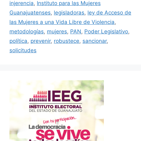
injerencia
,
Instituto para las Mujeres
Guanajuatenses
,
legisladoras
,
ley de Acceso de
las Mujeres a una Vida Libre de Violencia
,
metodologías
,
mujeres
,
PAN
,
Poder Legislativo
,
política
,
prevenir
,
robustece
,
sancionar
,
solicitudes