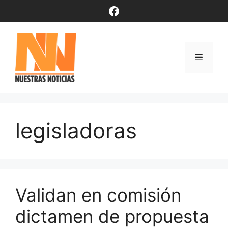
Saltar
Facebook
al
contenido
Menú
legisladoras
Validan en comisión
dictamen de propuesta