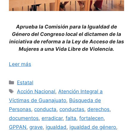
Aprueba la Comisión para la Igualdad de
Género del Congreso local el dictamen de la
iniciativa de reforma a la Ley de Acceso de las
Mujeres a una Vida Libre de Violencia.
Leer más
Categorías
Estatal
Etiquetas
Acción Nacional
,
Atención Integral a
Víctimas de Guanajuato
,
Búsqueda de
Personas
,
conducta
,
conductas
,
derechos
,
documentos
,
erradicar
,
falta
,
fortalecen
,
GPPAN
,
grave
,
igualdad
,
igualdad de género
,