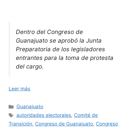
Dentro del Congreso de
Guanajuato se aprobó la Junta
Preparatoria de los legisladores
entrantes para la toma de protesta
del cargo.
Leer más
Categorías
Guanajuato
Etiquetas
autoridades electorales
,
Comité de
Transición
,
Congreso de Guanajuato
,
Congreso