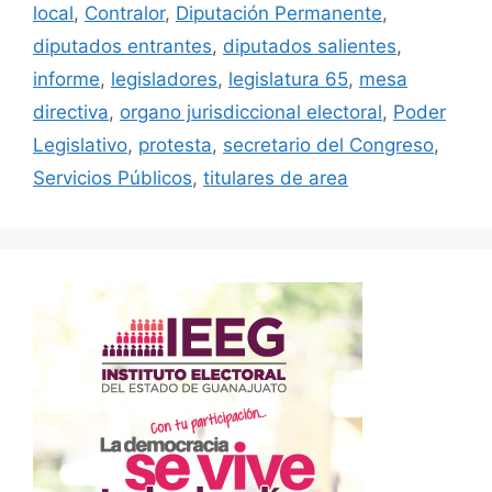
local
,
Contralor
,
Diputación Permanente
,
diputados entrantes
,
diputados salientes
,
informe
,
legisladores
,
legislatura 65
,
mesa
directiva
,
organo jurisdiccional electoral
,
Poder
Legislativo
,
protesta
,
secretario del Congreso
,
Servicios Públicos
,
titulares de area