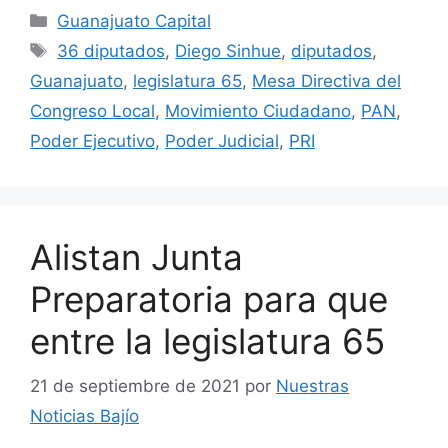
Categorías
Guanajuato Capital
Etiquetas
36 diputados
,
Diego Sinhue
,
diputados
,
Guanajuato
,
legislatura 65
,
Mesa Directiva del
Congreso Local
,
Movimiento Ciudadano
,
PAN
,
Poder Ejecutivo
,
Poder Judicial
,
PRI
Alistan Junta
Preparatoria para que
entre la legislatura 65
21 de septiembre de 2021
por
Nuestras
Noticias Bajío