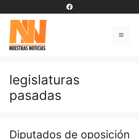
Saltar
Facebook
al
contenido
Menú
legislaturas
pasadas
Diputados de oposición