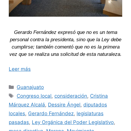
Gerardo Fernández expresó que no es un tema
personal contra la presidenta, sino que la Ley debe
cumplirse; también comentó que no es la primera
vez que se realiza una solicitud de esta naturaleza.
Leer más
Categorías
Guanajuato
Etiquetas
Congreso local
,
consideración
,
Cristina
Márquez Alcalá
,
Dessire Ángel
,
diputados
locales
,
Gerardo Fernández
,
legislaturas
pasadas
,
Ley Orgánica del Poder Legislativo
,
mesa directiva
,
Morena
,
Movimiento