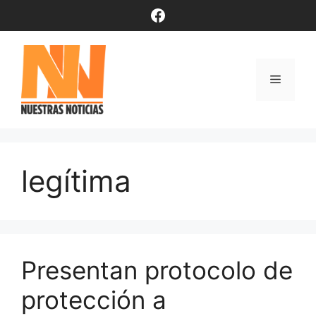
Saltar
Facebook
al
contenido
Menú
legítima
Presentan protocolo de
protección a