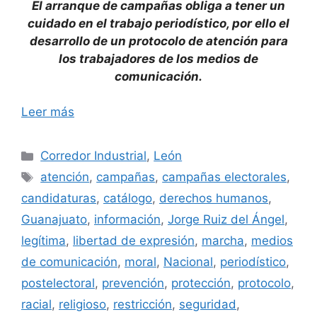
El arranque de campañas obliga a tener un
cuidado en el trabajo periodístico, por ello el
desarrollo de un protocolo de atención para
los trabajadores de los medios de
comunicación.
Leer más
Categorías
Corredor Industrial
,
León
Etiquetas
atención
,
campañas
,
campañas electorales
,
candidaturas
,
catálogo
,
derechos humanos
,
Guanajuato
,
información
,
Jorge Ruiz del Ángel
,
legítima
,
libertad de expresión
,
marcha
,
medios
de comunicación
,
moral
,
Nacional
,
periodístico
,
postelectoral
,
prevención
,
protección
,
protocolo
,
racial
,
religioso
,
restricción
,
seguridad
,