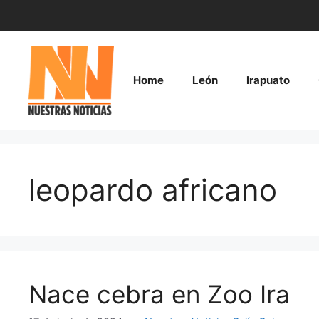
Saltar
al
contenido
Home
León
Irapuato
leopardo africano
Nace cebra en Zoo Ira