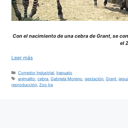
Con el nacimiento de una cebra de Grant, se co
el 
Leer más
Categorías
Corredor Industrial
,
Irapuato
Etiquetas
animalito
,
cebra
,
Gabriela Moreno
,
gestación
,
Grant
,
jagu
reproducción
,
Zoo Ira