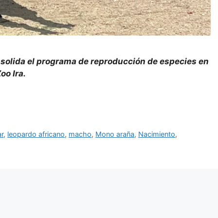
nsolida el programa de reproducción de especies en
Zoo Ira.
ar
,
leopardo africano
,
macho
,
Mono araña
,
Nacimiento
,