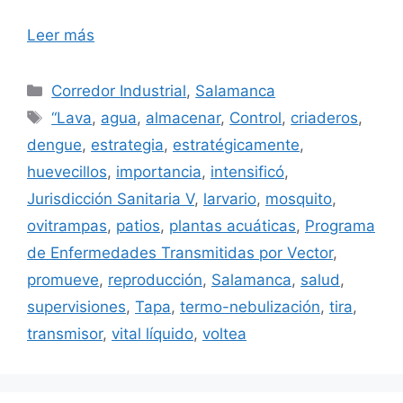
Leer más
Categorías
Corredor Industrial
,
Salamanca
Etiquetas
“Lava
,
agua
,
almacenar
,
Control
,
criaderos
,
dengue
,
estrategia
,
estratégicamente
,
huevecillos
,
importancia
,
intensificó
,
Jurisdicción Sanitaria V
,
larvario
,
mosquito
,
ovitrampas
,
patios
,
plantas acuáticas
,
Programa
de Enfermedades Transmitidas por Vector
,
promueve
,
reproducción
,
Salamanca
,
salud
,
supervisiones
,
Tapa
,
termo-nebulización
,
tira
,
transmisor
,
vital líquido
,
voltea