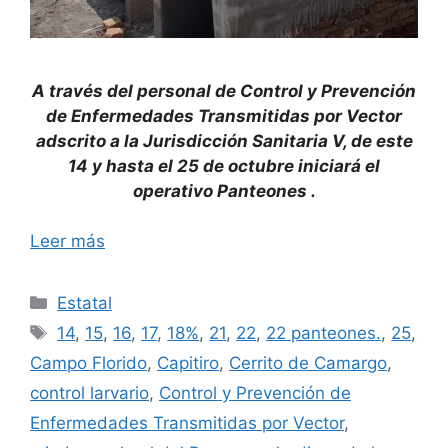
A través del personal de Control y Prevención
de Enfermedades Transmitidas por Vector
adscrito a la Jurisdicción Sanitaria V, de este
14 y hasta el 25 de octubre iniciará el
operativo Panteones .
Leer más
Categorías
Estatal
Etiquetas
14
,
15
,
16
,
17
,
18%
,
21
,
22
,
22 panteones.
,
25
,
Campo Florido
,
Capitiro
,
Cerrito de Camargo
,
control larvario
,
Control y Prevención de
Enfermedades Transmitidas por Vector
,