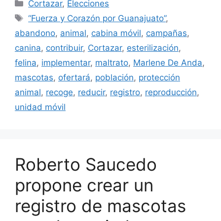
Categorías
Cortazar
,
Elecciones
Etiquetas
“Fuerza y Corazón por Guanajuato”
,
abandono
,
animal
,
cabina móvil
,
campañas
,
canina
,
contribuir
,
Cortazar
,
esterilización
,
felina
,
implementar
,
maltrato
,
Marlene De Anda
,
mascotas
,
ofertará
,
población
,
protección
animal
,
recoge
,
reducir
,
registro
,
reproducción
,
unidad móvil
Roberto Saucedo
propone crear un
registro de mascotas