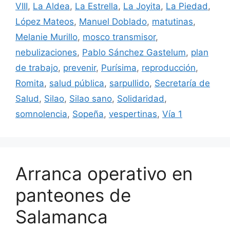
VIII
,
La Aldea
,
La Estrella
,
La Joyita
,
La Piedad
,
López Mateos
,
Manuel Doblado
,
matutinas
,
Melanie Murillo
,
mosco transmisor
,
nebulizaciones
,
Pablo Sánchez Gastelum
,
plan
de trabajo
,
prevenir
,
Purísima
,
reproducción
,
Romita
,
salud pública
,
sarpullido
,
Secretaría de
Salud
,
Silao
,
Silao sano
,
Solidaridad
,
somnolencia
,
Sopeña
,
vespertinas
,
Vía 1
Arranca operativo en
panteones de
Salamanca