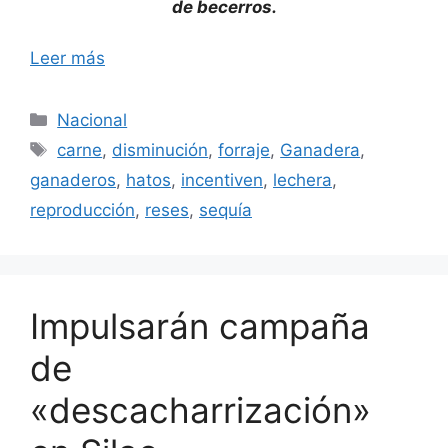
de becerros.
Leer más
Categorías
Nacional
Etiquetas
carne
,
disminución
,
forraje
,
Ganadera
,
ganaderos
,
hatos
,
incentiven
,
lechera
,
reproducción
,
reses
,
sequía
Impulsarán campaña
de
«descacharrización»