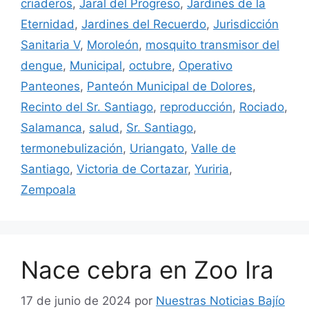
criaderos
,
Jaral del Progreso
,
Jardines de la
Eternidad
,
Jardines del Recuerdo
,
Jurisdicción
Sanitaria V
,
Moroleón
,
mosquito transmisor del
dengue
,
Municipal
,
octubre
,
Operativo
Panteones
,
Panteón Municipal de Dolores
,
Recinto del Sr. Santiago
,
reproducción
,
Rociado
,
Salamanca
,
salud
,
Sr. Santiago
,
termonebulización
,
Uriangato
,
Valle de
Santiago
,
Victoria de Cortazar
,
Yuriria
,
Zempoala
Nace cebra en Zoo Ira
17 de junio de 2024
por
Nuestras Noticias Bajío