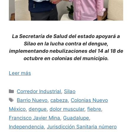
La Secretaría de Salud del estado apoyará a
Silao en la lucha contra el dengue,
implementando nebulizaciones del 14 al 18 de
octubre en colonias del municipio.
Leer más
Categorías
Corredor Industrial
,
Silao
Etiquetas
Barrio Nuevo
,
cabeza
,
Colonias Nuevo
México
,
dengue
,
dolor muscular
,
fiebre
,
Francisco Javier Mina
,
Guadalupe
,
Independencia
,
Jurisdicción Sanitaria número