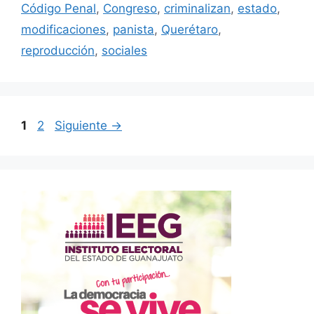
Código Penal
,
Congreso
,
criminalizan
,
estado
,
modificaciones
,
panista
,
Querétaro
,
reproducción
,
sociales
Página
Página
1
2
Siguiente
→