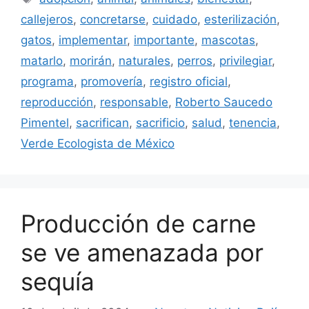
callejeros
,
concretarse
,
cuidado
,
esterilización
,
gatos
,
implementar
,
importante
,
mascotas
,
matarlo
,
morirán
,
naturales
,
perros
,
privilegiar
,
programa
,
promovería
,
registro oficial
,
reproducción
,
responsable
,
Roberto Saucedo
Pimentel
,
sacrifican
,
sacrificio
,
salud
,
tenencia
,
Verde Ecologista de México
Producción de carne
se ve amenazada por
sequía