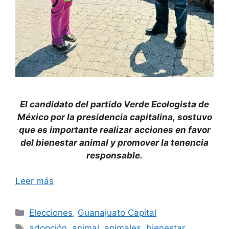
El candidato del partido Verde Ecologista de
México por la presidencia capitalina, sostuvo
que es importante realizar acciones en favor
del bienestar animal y promover la tenencia
responsable.
Leer más
Categorías
Elecciones
,
Guanajuato Capital
Etiquetas
adopción
,
animal
,
animales
,
bienestar
,