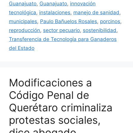
Guanajuato
,
Guanajuato
,
innovación
tecnológica
,
instalaciones
,
manejo de sanidad
,
municipales
,
Paulo Bañuelos Rosales
,
porcinos
,
reproducción
,
sector pecuario
,
sostenibilidad
,
Transferencia de Tecnología para Ganaderos
del Estado
Modificaciones a
Código Penal de
Querétaro criminaliza
protestas sociales,
dice abogado