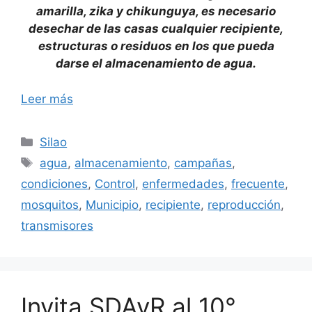
amarilla, zika y chikunguya, es necesario
desechar de las casas cualquier recipiente,
estructuras o residuos en los que pueda
darse el almacenamiento de agua.
Leer más
Categorías
Silao
Etiquetas
agua
,
almacenamiento
,
campañas
,
condiciones
,
Control
,
enfermedades
,
frecuente
,
mosquitos
,
Municipio
,
recipiente
,
reproducción
,
transmisores
Invita SDAyR al 10°