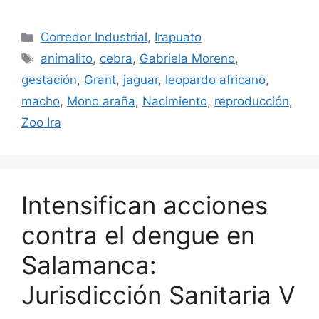
Categorías
Corredor Industrial
,
Irapuato
Etiquetas
animalito
,
cebra
,
Gabriela Moreno
,
gestación
,
Grant
,
jaguar
,
leopardo africano
,
macho
,
Mono araña
,
Nacimiento
,
reproducción
,
Zoo Ira
Intensifican acciones
contra el dengue en
Salamanca:
Jurisdicción Sanitaria V