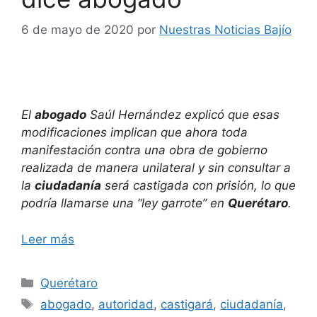
6 de mayo de 2020
por
Nuestras Noticias Bajío
El
abogado
Saúl Hernández explicó que esas
modificaciones implican que ahora toda
manifestación contra una obra de gobierno
realizada de manera unilateral y sin consultar a
la
ciudadanía
será castigada con prisión, lo que
podría llamarse una “ley garrote” en
Querétaro
.
Leer más
Categorías
Querétaro
Etiquetas
abogado
,
autoridad
,
castigará
,
ciudadanía
,