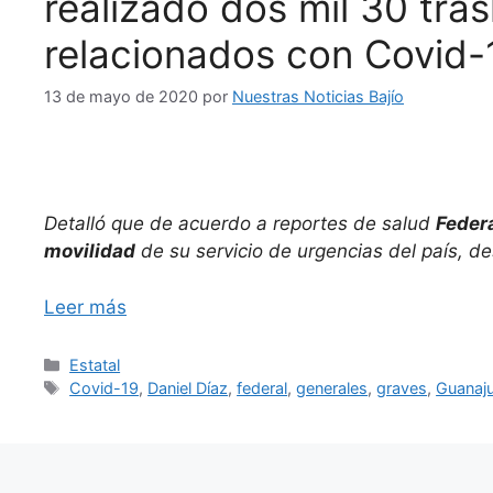
realizado dos mil 30 tra
relacionados con Covid-
13 de mayo de 2020
por
Nuestras Noticias Bajío
Detalló que de acuerdo a reportes de salud
Feder
movilidad
de su servicio de urgencias del país, d
Leer más
Categorías
Estatal
Etiquetas
Covid-19
,
Daniel Díaz
,
federal
,
generales
,
graves
,
Guanaj