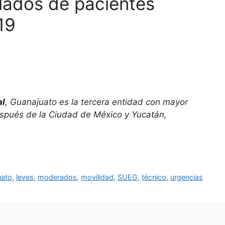
slados de pacientes
19
al
, Guanajuato es la tercera entidad con mayor
espués de la Ciudad de México y Yucatán,
uato
,
leves
,
moderados
,
movilidad
,
SUEG
,
técnico
,
urgencias