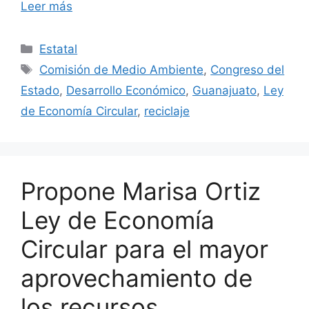
Leer más
Categorías
Estatal
Etiquetas
Comisión de Medio Ambiente
,
Congreso del
Estado
,
Desarrollo Económico
,
Guanajuato
,
Ley
de Economía Circular
,
reciclaje
Propone Marisa Ortiz
Ley de Economía
Circular para el mayor
aprovechamiento de
los recursos