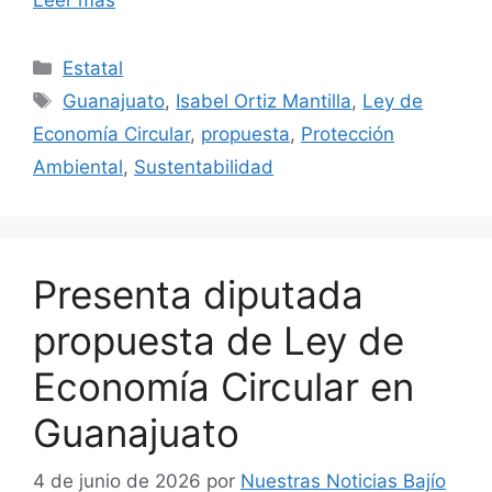
Categorías
Estatal
Etiquetas
Guanajuato
,
Isabel Ortiz Mantilla
,
Ley de
Economía Circular
,
propuesta
,
Protección
Ambiental
,
Sustentabilidad
Presenta diputada
propuesta de Ley de
Economía Circular en
Guanajuato
4 de junio de 2026
por
Nuestras Noticias Bajío