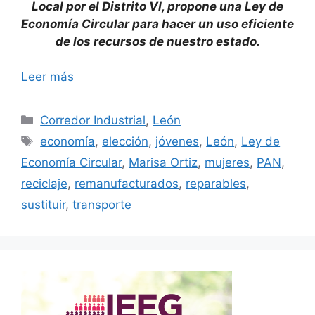
Local por el Distrito VI, propone una Ley de
Economía Circular para hacer un uso eficiente
de los recursos de nuestro estado.
Leer más
Categorías
Corredor Industrial
,
León
Etiquetas
economía
,
elección
,
jóvenes
,
León
,
Ley de
Economía Circular
,
Marisa Ortiz
,
mujeres
,
PAN
,
reciclaje
,
remanufacturados
,
reparables
,
sustituir
,
transporte