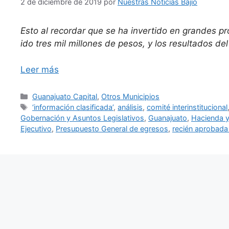
2 de diciembre de 2019
por
Nuestras Noticias Bajío
Esto al recordar que se ha invertido en grandes pr
ido tres mil millones de pesos, y los resultados d
Leer más
Categorías
Guanajuato Capital
,
Otros Municipios
Etiquetas
‘información clasificada’
,
análisis
,
comité interinstitucional
Gobernación y Asuntos Legislativos
,
Guanajuato
,
Hacienda y
Ejecutivo
,
Presupuesto General de egresos
,
recién aprobada