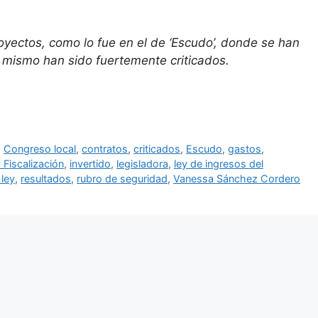
oyectos, como lo fue en el de ‘Escudo’, donde se han
el mismo han sido fuertemente criticados.
,
Congreso local
,
contratos
,
criticados
,
Escudo
,
gastos
,
 Fiscalización
,
invertido
,
legisladora
,
ley de ingresos del
 ley
,
resultados
,
rubro de seguridad
,
Vanessa Sánchez Cordero