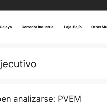
Celaya
Corredor Industrial
Laja-Bajío
Otros Mu
jecutivo
ben analizarse: PVEM