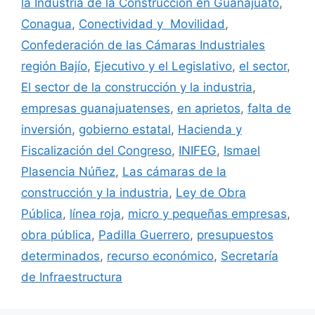
la Industria de la Construcción en Guanajuato
,
Conagua
,
Conectividad y Movilidad
,
Confederación de las Cámaras Industriales
región Bajío
,
Ejecutivo y el Legislativo
,
el sector
,
El sector de la construcción y la industria
,
empresas guanajuatenses
,
en aprietos
,
falta de
inversión
,
gobierno estatal
,
Hacienda y
Fiscalización del Congreso
,
INIFEG
,
Ismael
Plasencia Núñez
,
Las cámaras de la
construcción y la industria
,
Ley de Obra
Pública
,
línea roja
,
micro y pequeñas empresas
,
obra pública
,
Padilla Guerrero
,
presupuestos
determinados
,
recurso económico
,
Secretaría
de Infraestructura