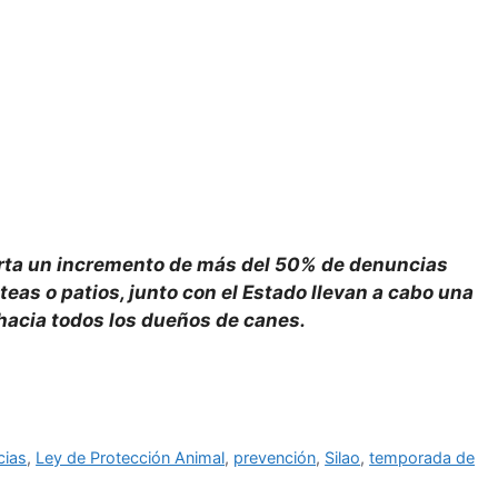
orta un incremento de más del 50% de denuncias
as o patios, junto con el Estado llevan a cabo una
acia todos los dueños de canes.
cias
,
Ley de Protección Animal
,
prevención
,
Silao
,
temporada de