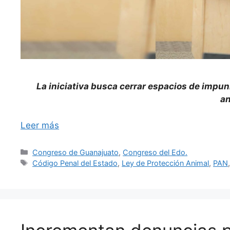
La iniciativa busca cerrar espacios de impun
an
Leer más
Categorías
Congreso de Guanajuato
,
Congreso del Edo.
Etiquetas
Código Penal del Estado
,
Ley de Protección Animal
,
PAN