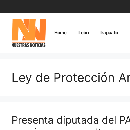
Saltar
al
contenido
Home
León
Irapuato
Ley de Protección A
Presenta diputada del P