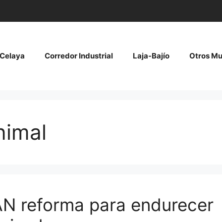
Celaya
Corredor Industrial
Laja-Bajío
Otros Mu
nimal
AN reforma para endurecer