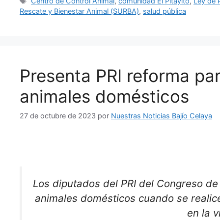
Etiquetas
Centro de Control Animal
,
comunidad El Pitayito
,
Ley de 
Rescate y Bienestar Animal (SURBA)
,
salud pública
Presenta PRI reforma par
animales domésticos
27 de octubre de 2023
por
Nuestras Noticias Bajío Celaya
Los diputados del PRI del Congreso de
animales domésticos cuando se realice
en la v