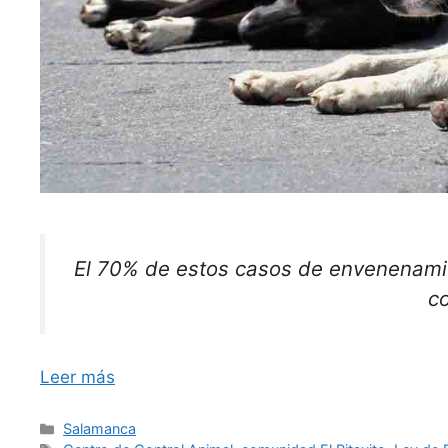
El 70% de estos casos de envenenamie
c
Leer más
Categorías
Salamanca