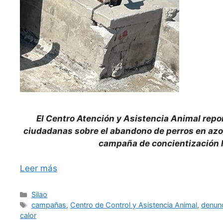
El Centro Atención y Asistencia Animal rep
ciudadanas sobre el abandono de perros en azote
campaña de concientización h
Leer más
Categorías
Silao
Etiquetas
campañas
,
Centro de Control y Asistencia Animal
,
denun
calor