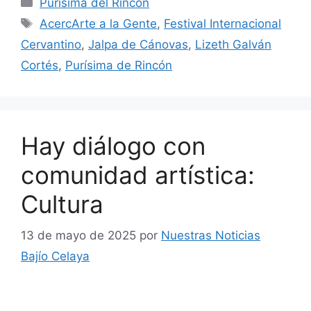
Categorías
Purísima del Rincón
Etiquetas
AcercArte a la Gente
,
Festival Internacional
Cervantino
,
Jalpa de Cánovas
,
Lizeth Galván
Cortés
,
Purísima de Rincón
Hay diálogo con
comunidad artística:
Cultura
13 de mayo de 2025
por
Nuestras Noticias
Bajío Celaya