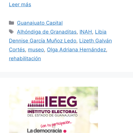
Leer más
Categorías
Guanajuato Capital
Etiquetas
Alhóndiga de Granaditas
,
INAH
,
Libia
Dennise García Muñoz Ledo
,
Lizeth Galván
Cortés
,
museo
,
Olga Adriana Hernández
,
rehabilitación