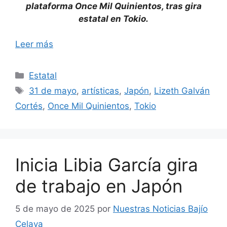
plataforma Once Mil Quinientos, tras gira
estatal en Tokio.
Leer más
Categorías
Estatal
Etiquetas
31 de mayo
,
artísticas
,
Japón
,
Lizeth Galván
Cortés
,
Once Mil Quinientos
,
Tokio
Inicia Libia García gira
de trabajo en Japón
5 de mayo de 2025
por
Nuestras Noticias Bajío
Celaya