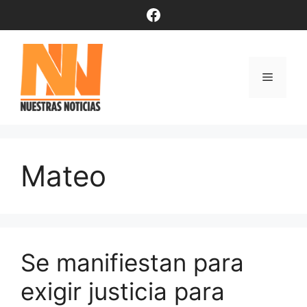
Saltar
Facebook
al
contenido
Menú
Mateo
Se manifiestan para
exigir justicia para