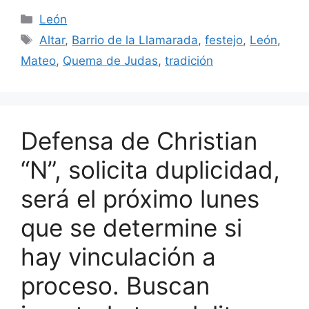
Categorías
León
Etiquetas
Altar
,
Barrio de la Llamarada
,
festejo
,
León
,
Mateo
,
Quema de Judas
,
tradición
Defensa de Christian
“N”, solicita duplicidad,
será el próximo lunes
que se determine si
hay vinculación a
proceso. Buscan