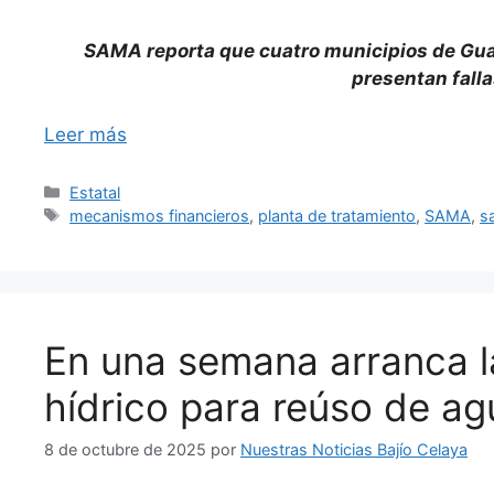
SAMA reporta que cuatro municipios de Guan
presentan fall
Leer más
Categorías
Estatal
Etiquetas
mecanismos financieros
,
planta de tratamiento
,
SAMA
,
s
En una semana arranca l
hídrico para reúso de ag
8 de octubre de 2025
por
Nuestras Noticias Bajío Celaya