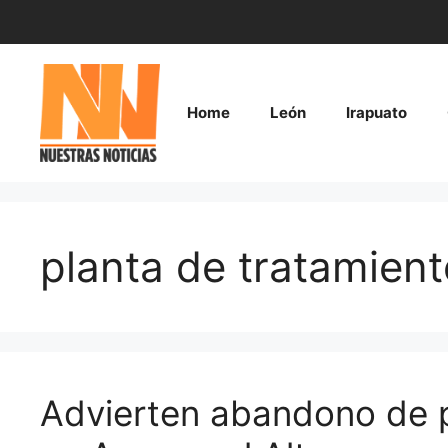
Saltar
al
contenido
Home
León
Irapuato
planta de tratamient
Advierten abandono de pl