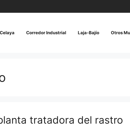
Celaya
Corredor Industrial
Laja-Bajío
Otros Mu
o
anta tratadora del rastro