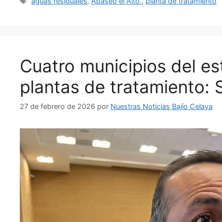
Etiquetas
aguas residuales
,
Apaseo el Alto.
,
planta de tratamiento
Cuatro municipios del e
plantas de tratamiento:
27 de febrero de 2026
por
Nuestras Noticias Bajío Celaya