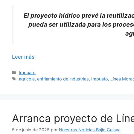
El proyecto hídrico prevé la reutiliza
pueda ser utilizada para los proces
ag
Leer más
Categorías
Irapuato
Etiquetas
agrícola
,
enfriamiento de industrias
,
Irapuato
,
Línea Mora
Arranca proyecto de Lín
5 de junio de 2025
por
Nuestras Noticias Bajío Celaya