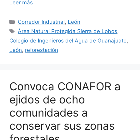
Leer más
Categorías
Corredor Industrial
,
León
Etiquetas
Área Natural Protegida Sierra de Lobos
,
Colegio de Ingenieros del Agua de Guanajuato
,
León
,
reforestación
Convoca CONAFOR a
ejidos de ocho
comunidades a
conservar sus zonas
forestales