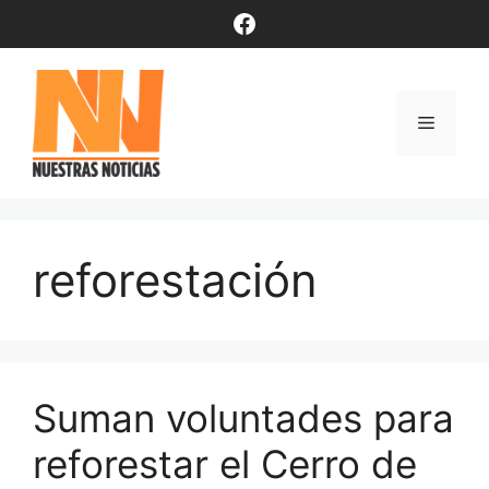
Saltar
Facebook
al
contenido
Menú
reforestación
Suman voluntades para
reforestar el Cerro de