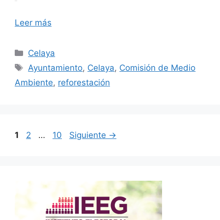
Leer más
Categorías
Celaya
Etiquetas
Ayuntamiento
,
Celaya
,
Comisión de Medio
Ambiente
,
reforestación
Página
Página
Página
1
2
…
10
Siguiente
→