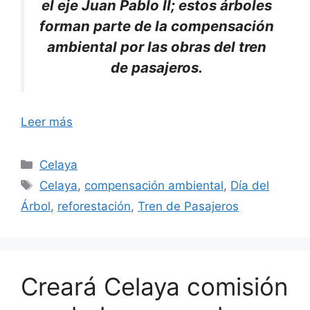
el eje Juan Pablo II; estos árboles
forman parte de la compensación
ambiental por las obras del tren
de pasajeros.
Leer más
Categorías
Celaya
Etiquetas
Celaya
,
compensación ambiental
,
Día del
Árbol
,
reforestación
,
Tren de Pasajeros
Creará Celaya comisión