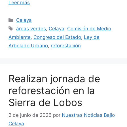
Leer más
Categorías
Celaya
Etiquetas
áreas verdes
,
Celaya
,
Comisión de Medio
Ambiente
,
Congreso del Estado
,
Ley de
Arbolado Urbano
,
reforestación
Realizan jornada de
reforestación en la
Sierra de Lobos
2 de junio de 2026
por
Nuestras Noticias Bajío
Celaya