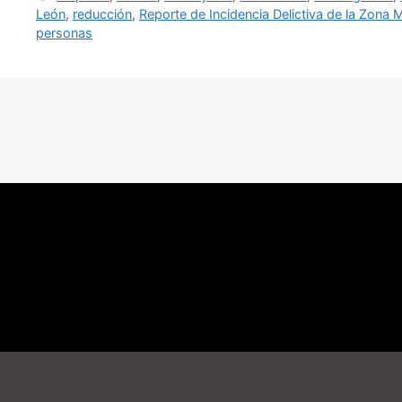
León
,
reducción
,
Reporte de Incidencia Delictiva de la Zona 
personas