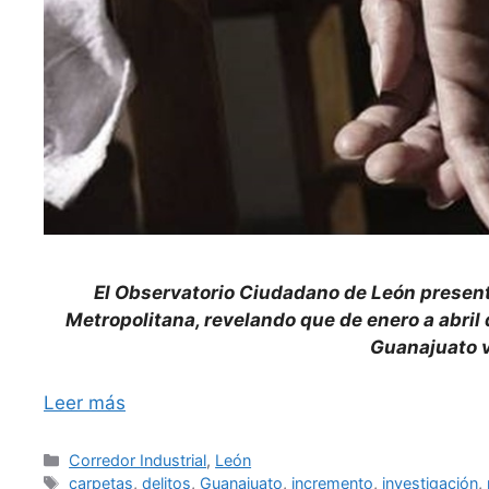
El Observatorio Ciudadano de León presentó
Metropolitana, revelando que de enero a abril
Guanajuato 
Leer más
Categorías
Corredor Industrial
,
León
Etiquetas
carpetas
,
delitos
,
Guanajuato
,
incremento
,
investigación
,