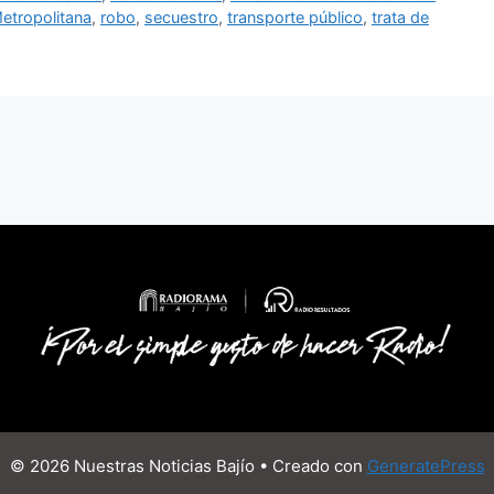
Metropolitana
,
robo
,
secuestro
,
transporte público
,
trata de
© 2026 Nuestras Noticias Bajío
• Creado con
GeneratePress