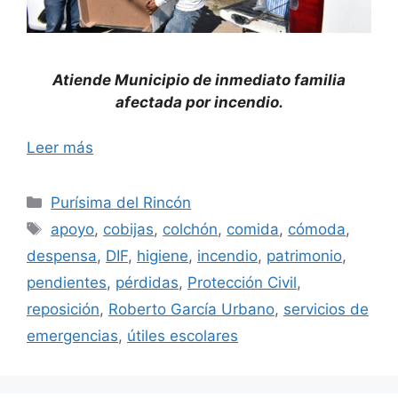
Atiende Municipio de inmediato familia
afectada por incendio.
Leer más
Categorías
Purísima del Rincón
Etiquetas
apoyo
,
cobijas
,
colchón
,
comida
,
cómoda
,
despensa
,
DIF
,
higiene
,
incendio
,
patrimonio
,
pendientes
,
pérdidas
,
Protección Civil
,
reposición
,
Roberto García Urbano
,
servicios de
emergencias
,
útiles escolares