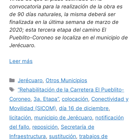
convocatoria para la realización de la obra es
de 90 días naturales, la misma deberá ser
finalizada en la última semana de marzo de
2020; esta tercera etapa del camino El
Pueblito-Coroneo se localiza en el municipio de
Jerécuaro.
Leer más
Categorías
Jerécuaro
,
Otros Municipios
Etiquetas
“Rehabilitación de la Carretera El Pueblito-
Coroneo
,
3a. Etapa”
,
colocación
,
Conectividad y
Movilidad (SICOM)
,
día 16 de diciembre
,
licitación
,
municipio de Jerécuaro
,
notificación
del fallo
,
reposición
,
Secretaría de
Infraestructura
,
sustitución
,
trabajos de