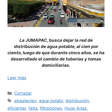
La JUMAPAC, busca dejar la red de
distribución de agua potable, al cien por
ciento, luego de que durante cinco años, se ha
desarrollado el cambio de tuberías y tomas
domiciliarias.
Leer más
Categorías
Cortazar
Etiquetas
abastecían
,
agua potabl
,
distribución
,
eficientar
,
falta
,
filtraciones
,
Hugo Arias
,