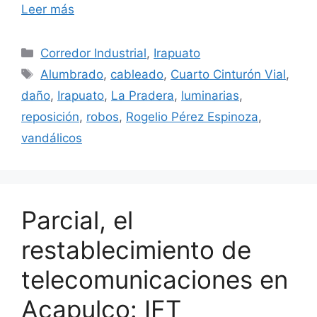
Leer más
Categorías
Corredor Industrial
,
Irapuato
Etiquetas
Alumbrado
,
cableado
,
Cuarto Cinturón Vial
,
daño
,
Irapuato
,
La Pradera
,
luminarias
,
reposición
,
robos
,
Rogelio Pérez Espinoza
,
vandálicos
Parcial, el
restablecimiento de
telecomunicaciones en
Acapulco: IFT