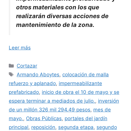
otros materiales con los que
realizarán diversas acciones de
mantenimiento de la zona.
Leer más
Categorías
Cortazar
Etiquetas
Armando Aboytes
,
colocación de malla
refuerzo y aplanado
,
impermeabilizante
prefabricado
,
inicio de obra el 10 de mayo y se
espera terminar a mediados de julio.
,
inversión
de un millón 326 mil 294.49 pesos
,
mes de
mayo.
,
Obras Públicas
,
portales del jardín
principal
,
reposición
,
segunda etapa
,
segundo