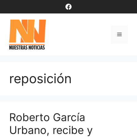
Saltar
Facebook
al
contenido
Menú
reposición
Roberto García
Urbano, recibe y