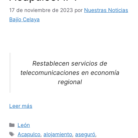
17 de noviembre de 2023
por
Nuestras Noticias
Bajío Celaya
Restablecen servicios de
telecomunicaciones en economía
regional
Leer más
Categorías
León
Etiquetas
Acapulco
,
alojamiento
,
aseguró
,