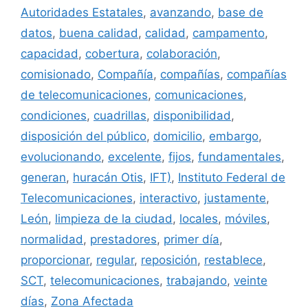
Autoridades Estatales
,
avanzando
,
base de
datos
,
buena calidad
,
calidad
,
campamento
,
capacidad
,
cobertura
,
colaboración
,
comisionado
,
Compañía
,
compañías
,
compañías
de telecomunicaciones
,
comunicaciones
,
condiciones
,
cuadrillas
,
disponibilidad
,
disposición del público
,
domicilio
,
embargo
,
evolucionando
,
excelente
,
fijos
,
fundamentales
,
generan
,
huracán Otis
,
IFT)
,
Instituto Federal de
Telecomunicaciones
,
interactivo
,
justamente
,
León
,
limpieza de la ciudad
,
locales
,
móviles
,
normalidad
,
prestadores
,
primer día
,
proporcionar
,
regular
,
reposición
,
restablece
,
SCT
,
telecomunicaciones
,
trabajando
,
veinte
días
,
Zona Afectada