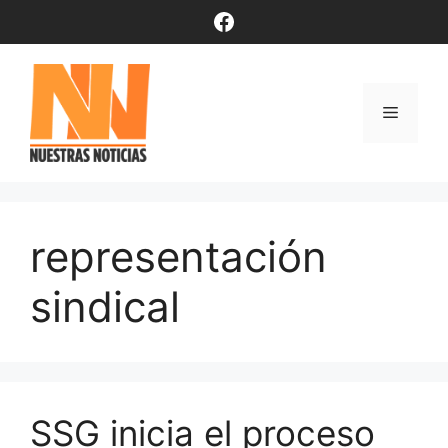
Saltar
Facebook
al
contenido
Menú
representación
sindical
SSG inicia el proceso