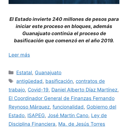
El Estado invierte 240 millones de pesos para
iniciar este proceso en bloques, además
Guanajuato continúa el proceso de
basificación que comenzó en el año 2019.
Leer más
Categorías
Estatal
,
Guanajuato
Etiquetas
antigüedad
,
basificación
,
contratos de
trabajo
,
Covid-19
,
Daniel Alberto Díaz Martínez
,
El Coordinador General de Finanzas Fernando
Reynoso Márquez
,
funcionalidad
,
Gobierno del
Estado
,
ISAPEG
,
José Martin Cano
,
Ley de
Disciplina Financiera
,
Ma. de Jesús Torres