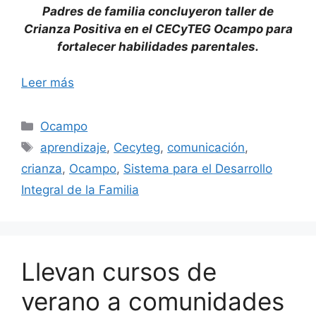
Padres de familia concluyeron taller de
Crianza Positiva en el CECyTEG Ocampo para
fortalecer habilidades parentales.
Leer más
Categorías
Ocampo
Etiquetas
aprendizaje
,
Cecyteg
,
comunicación
,
crianza
,
Ocampo
,
Sistema para el Desarrollo
Integral de la Familia
Llevan cursos de
verano a comunidades