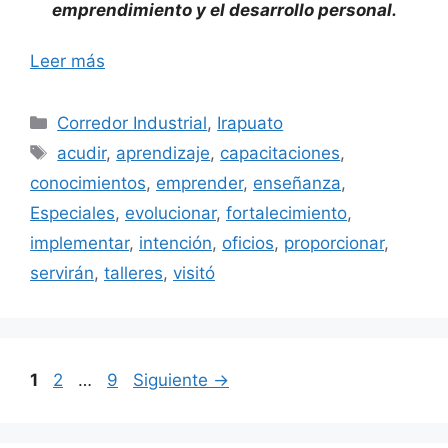
emprendimiento y el desarrollo personal.
Leer más
Categorías
Corredor Industrial
,
Irapuato
Etiquetas
acudir
,
aprendizaje
,
capacitaciones
,
conocimientos
,
emprender
,
enseñanza
,
Especiales
,
evolucionar
,
fortalecimiento
,
implementar
,
intención
,
oficios
,
proporcionar
,
servirán
,
talleres
,
visitó
Página
Página
Página
1
2
…
9
Siguiente
→