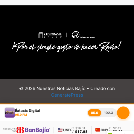
© 2026 Nuestras Noticias Bajío
• Creado con
GeneratePress
Éxtasis Digital
95.9
102.3
95.9 FM
C
$16.81
C
$2.49
PRESENTADO
USD
CNY
V
$17.68
V
$2.62
POR