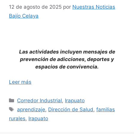
12 de agosto de 2025
por
Nuestras Noticias
Bajío Celaya
Las actividades incluyen mensajes de
prevención de adicciones, deportes y
espacios de convivencia.
Leer más
Categorías
Corredor Industrial
,
Irapuato
Etiquetas
aprendizaje
,
Dirección de Salud
,
familias
rurales
,
Irapuato