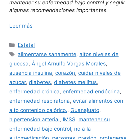
mantener su enfermedad bajo control y seguir
algunas recomendaciones importantes.
Leer más
Categorías
Estatal
Etiquetas
alimentarse sanamente
,
altos niveles de
glucosa
,
Ángel Arnulfo Vargas Morales
,
ausencia insulina
,
corazón
,
cuidar niveles de
azúcar
,
diabetes
,
diabetes mellitus
,
enfermedad crónica
,
enfermedad endócrina
,
enfermedad respiratoria
,
evitar alimentos con
alto contenido calórico.
,
Guanajuato
,
hipertensión arterial
,
IMSS
,
mantener su
enfermedad bajo control
,
no a la
automedicación
,
personas
,
presión
,
protegerse
,