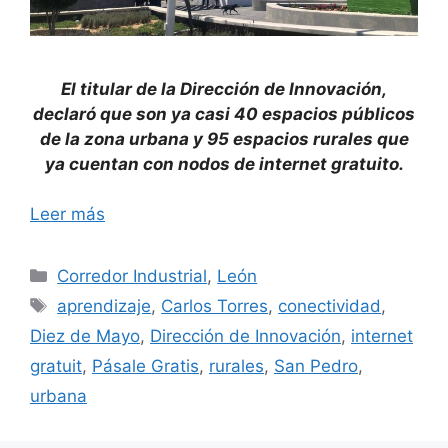
El titular de la Dirección de Innovación,
declaró que son ya casi 40 espacios públicos
de la zona urbana y 95 espacios rurales que
ya cuentan con nodos de internet gratuito.
Leer más
Categorías
Corredor Industrial
,
León
Etiquetas
aprendizaje
,
Carlos Torres
,
conectividad
,
Diez de Mayo
,
Dirección de Innovación
,
internet
gratuit
,
Pásale Gratis
,
rurales
,
San Pedro
,
urbana