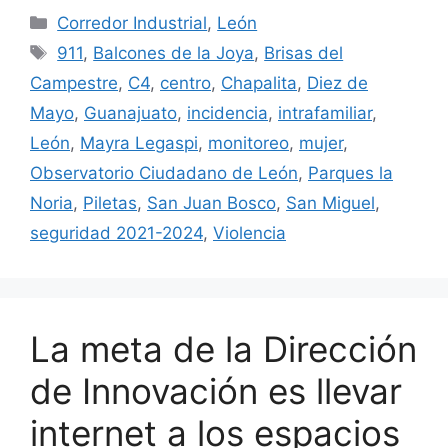
Categorías
Corredor Industrial
,
León
Etiquetas
911
,
Balcones de la Joya
,
Brisas del
Campestre
,
C4
,
centro
,
Chapalita
,
Diez de
Mayo
,
Guanajuato
,
incidencia
,
intrafamiliar
,
León
,
Mayra Legaspi
,
monitoreo
,
mujer
,
Observatorio Ciudadano de León
,
Parques la
Noria
,
Piletas
,
San Juan Bosco
,
San Miguel
,
seguridad 2021-2024
,
Violencia
La meta de la Dirección
de Innovación es llevar
internet a los espacios