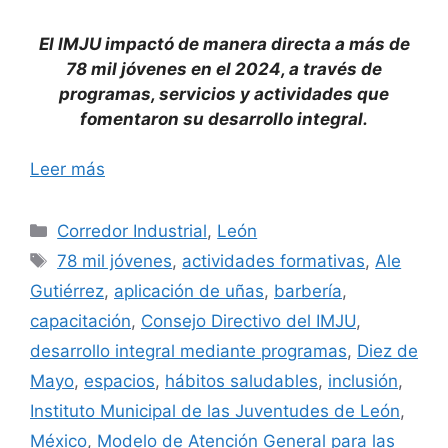
El IMJU impactó de manera directa a más de
78 mil jóvenes en el 2024, a través de
programas, servicios y actividades que
fomentaron su desarrollo integral.
Leer más
Categorías
Corredor Industrial
,
León
Etiquetas
78 mil jóvenes
,
actividades formativas
,
Ale
Gutiérrez
,
aplicación de uñas
,
barbería
,
capacitación
,
Consejo Directivo del IMJU
,
desarrollo integral mediante programas
,
Diez de
Mayo
,
espacios
,
hábitos saludables
,
inclusión
,
Instituto Municipal de las Juventudes de León
,
México
,
Modelo de Atención General para las