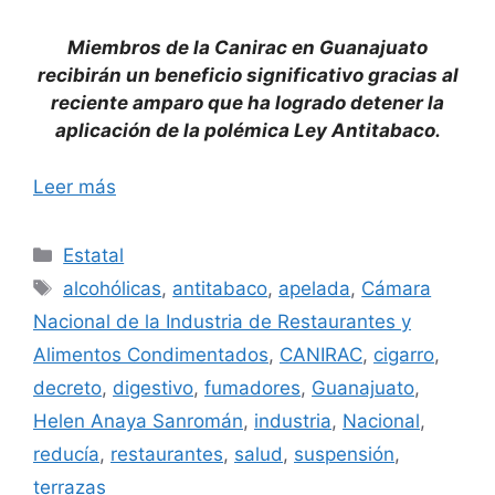
Miembros de la Canirac en Guanajuato
recibirán un beneficio significativo gracias al
reciente amparo que ha logrado detener la
aplicación de la polémica Ley Antitabaco.
Leer más
Categorías
Estatal
Etiquetas
alcohólicas
,
antitabaco
,
apelada
,
Cámara
Nacional de la Industria de Restaurantes y
Alimentos Condimentados
,
CANIRAC
,
cigarro
,
decreto
,
digestivo
,
fumadores
,
Guanajuato
,
Helen Anaya Sanromán
,
industria
,
Nacional
,
reducía
,
restaurantes
,
salud
,
suspensión
,
terrazas