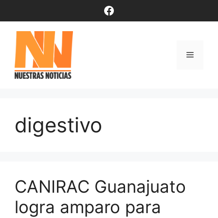
Saltar
Facebook
al
contenido
Menú
digestivo
CANIRAC Guanajuato
logra amparo para