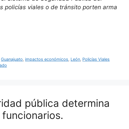
s policías viales o de tránsito porten arma
,
Guanajuato
,
impactos económicos
,
León
,
Policías Viales
tado
ridad pública determina
 funcionarios.