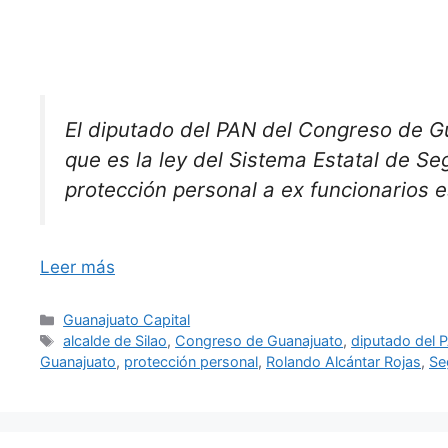
El diputado del PAN del Congreso de Gu
que es la ley del Sistema Estatal de Se
protección personal a ex funcionarios e
Leer más
Categorías
Guanajuato Capital
Etiquetas
alcalde de Silao
,
Congreso de Guanajuato
,
diputado del 
Guanajuato
,
protección personal
,
Rolando Alcántar Rojas
,
Se