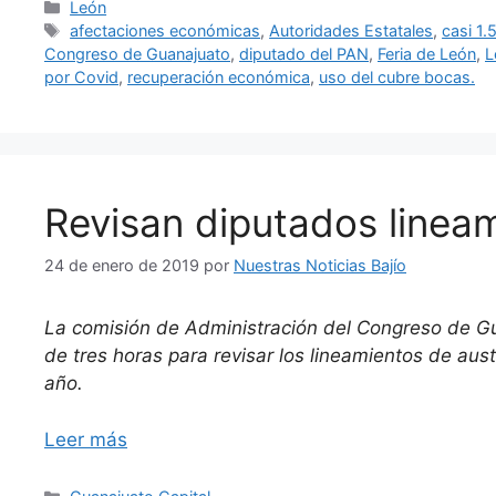
Categorías
León
Etiquetas
afectaciones económicas
,
Autoridades Estatales
,
casi 1.
Congreso de Guanajuato
,
diputado del PAN
,
Feria de León
,
L
por Covid
,
recuperación económica
,
uso del cubre bocas.
Revisan diputados linea
24 de enero de 2019
por
Nuestras Noticias Bajío
La comisión de Administración del Congreso de Gu
de tres horas para revisar los lineamientos de aus
año.
Leer más
Categorías