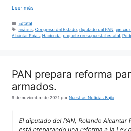
Leer más
Categorías
Estatal
Etiquetas
análisis
,
Congreso del Estado
,
diputado del PAN
,
ejercic
Alcántar Rojas
,
Hacienda
,
paquete presupuestal estatal
,
Pode
PAN prepara reforma para
armados.
9 de noviembre de 2021
por
Nuestras Noticias Bajío
El diputado del PAN, Rolando Alcantar 
está preparando una reforma a la Ley 