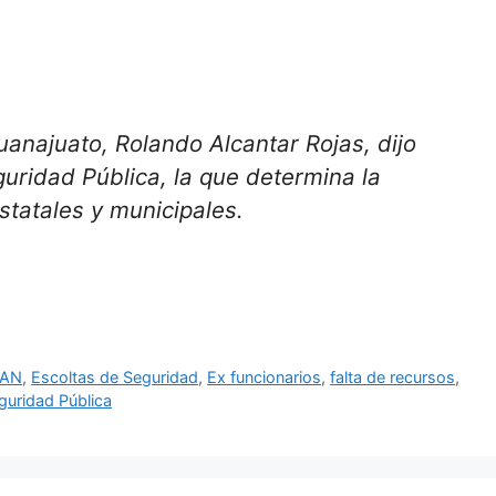
anajuato, Rolando Alcantar Rojas, dijo
guridad Pública, la que determina la
statales y municipales.
PAN
,
Escoltas de Seguridad
,
Ex funcionarios
,
falta de recursos
,
guridad Pública