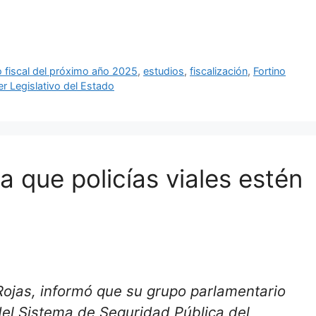
io fiscal del próximo año 2025
,
estudios
,
fiscalización
,
Fortino
r Legislativo del Estado
 que policías viales estén
Rojas, informó que su grupo parlamentario
del Sistema de Seguridad Pública del