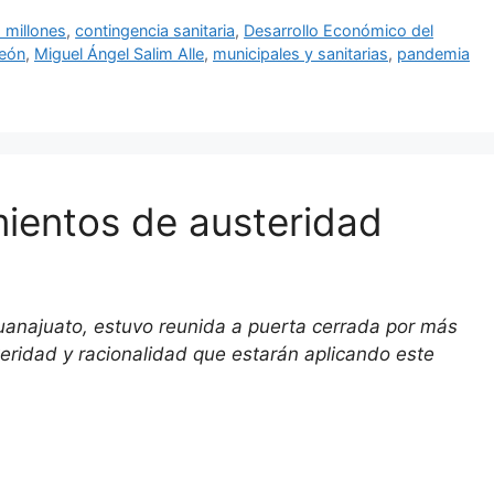
5 millones
,
contingencia sanitaria
,
Desarrollo Económico del
eón
,
Miguel Ángel Salim Alle
,
municipales y sanitarias
,
pandemia
mientos de austeridad
anajuato, estuvo reunida a puerta cerrada por más
teridad y racionalidad que estarán aplicando este