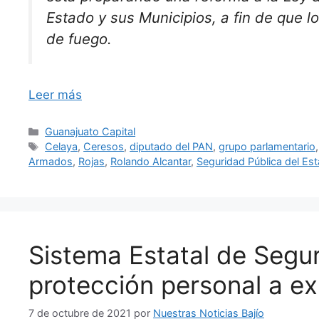
Estado y sus Municipios, a fin de que lo
de fuego.
Leer más
Categorías
Guanajuato Capital
Etiquetas
Celaya
,
Ceresos
,
diputado del PAN
,
grupo parlamentario
Armados
,
Rojas
,
Rolando Alcantar
,
Seguridad Pública del Es
Sistema Estatal de Segu
protección personal a ex
7 de octubre de 2021
por
Nuestras Noticias Bajío