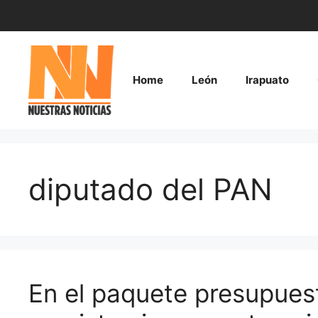
Saltar
al
contenido
Home
León
Irapuato
diputado del PAN
En el paquete presupuest